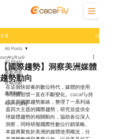
文章
All Posts
2023年9月14日
All Posts
【國際趨勢】洞察美洲媒體
最新消息
趨勢動向
近期活動
在這個快節奏的數位時代，媒體的使用
產業動態
和消費習慣一直在不斷變化。cacaFly持
續掌握國際趨勢脈絡，整理了一系列涵
funPro 課程
蓋四大主題的國際趨勢，研究並提供全
球媒體趨勢的相關動向，協助各位深入
洞察，同時研擬國際性數位行銷策略。
本篇將聚焦於美洲的媒體使用概況，分