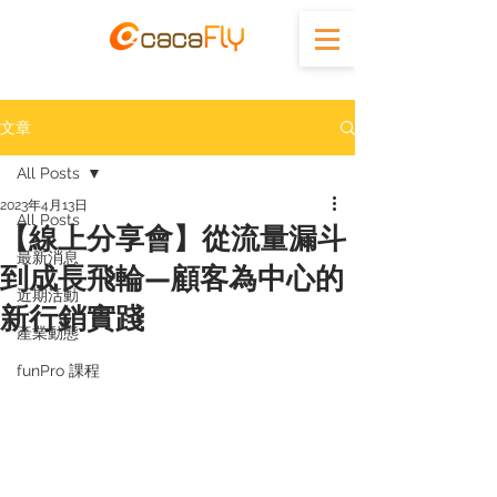
文章
All Posts
2023年4月13日
All Posts
【線上分享會】從流量漏斗
最新消息
到成長飛輪—顧客為中心的
近期活動
新行銷實踐
產業動態
funPro 課程