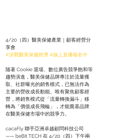
4/20（四）醫美保健產業｜顧客經營分
享會
#決戰醫美保健經濟
#線上直播報名中
隨著 Cookie 退場、數位廣告競爭飽和等
趨勢演進，醫美保健品牌專注於流量獲
取、社群曝光的銷售模式，已無法作為
主要的營收成長動能。唯有聚焦顧客經
營，將銷售模式從「流量轉換漏斗」移
轉為「價值成長飛輪」，才能奠基品牌
在醫美保健市場中的競爭力。
cacaFly 聯手亞洲卓越顧問科技公司
—— beBit TECH 在 4/20（四）下午兩