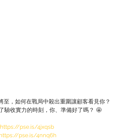
1將至，如何在戰局中殺出重圍讓顧客看見你？ 
了驗收實力的時刻，你、準備好了嗎？ 🤩
https://pse.is/4jxqsb
https://pse.is/4nnq6h