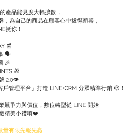
你的產品能見度大幅擴散，
雞群，為自己的商品在顧客心中拔得頭籌，
NE挺你！
 📰​
🗣​
🎉​
TS 🎁​
.0👁​
戶管理平台」打造 LINE+CRM 分眾精準行銷 😍！​
競爭力與價值，數位轉型從 LINE 開始​
精美小禮唷❤️​
數量有限先報先贏