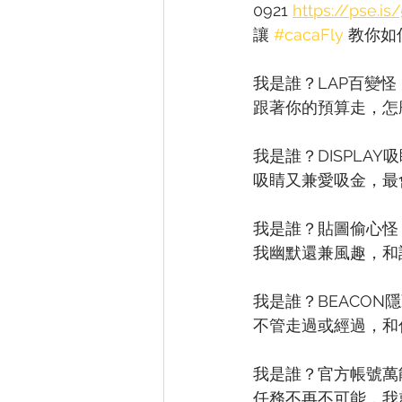
0921 
https://pse.is
讓 
#cacaFly
 教你
我是誰？LAP百變怪
跟著你的預算走，怎
我是誰？DISPLAY
吸睛又兼愛吸金，最
我是誰？貼圖偷心怪
我幽默還兼風趣，和
我是誰？BEACON
不管走過或經過，和
我是誰？官方帳號萬
任務不再不可能，我