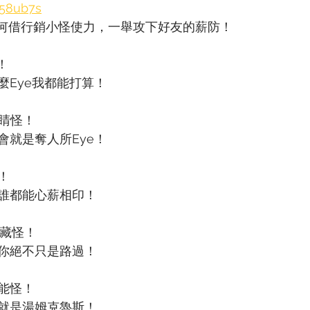
/58ub7s
如何借行銷小怪使力，一舉攻下好友的薪防！
！
麼Eye我都能打算！
吸睛怪！
會就是奪人所Eye！
！
誰都能心薪相印！
隱藏怪！
你絕不只是路過！
能怪！
就是湯姆克魯斯！