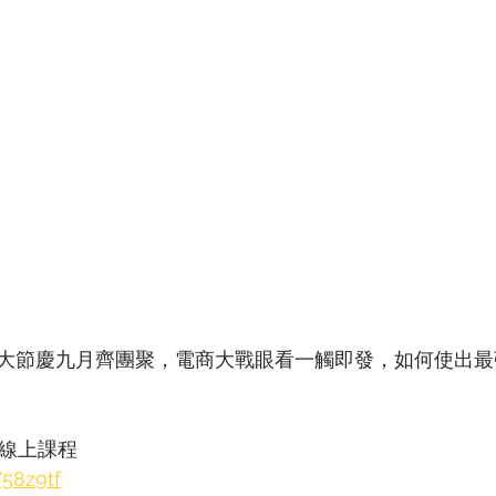
大節慶九月齊團聚，電商大戰眼看一觸即發，如何使出最
費線上課程 
/58z9tf