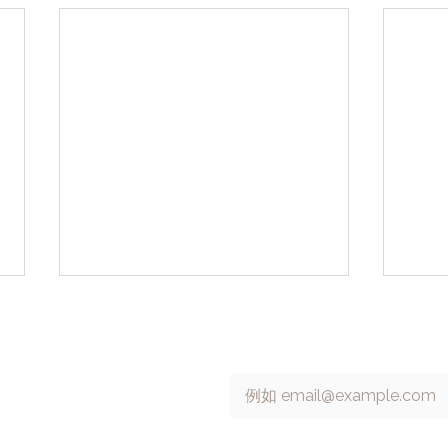
 號 13 樓
訂閱 cacaFly 電子報
Email
*
6315698