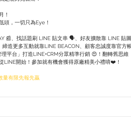
月！
低頭，一切只為Eye！
DAY 📰、找話題刷 LINE 貼文串 🗣、好友擴散靠 LINE 貼
S 🎁、締造更多互動就靠LINE BEACON、顧客忠誠度靠官方帳
管理平台」打造LINE+CRM分眾精準行銷 😍！翻轉舊思
LINE開始！參加就有機會獲得原廠精美小禮唷❤️！
數量有限先報先贏