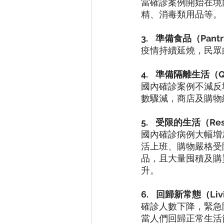
當確診案例開始在境
精、消毒類用品等。
3.
準備食品（Pantry 
疫情持續延燒，民眾
4.
準備隔離生活（Quara
國內確診案例不減反
數驟減，商店及購物
5.
受限的生活（Restri
國內確診病例大幅增
活上班、購物嚴格受
品，且大量囤積及購
升。
6.
回歸新常態（Livin
確診人數下降，緊急
當人們回歸正常生活