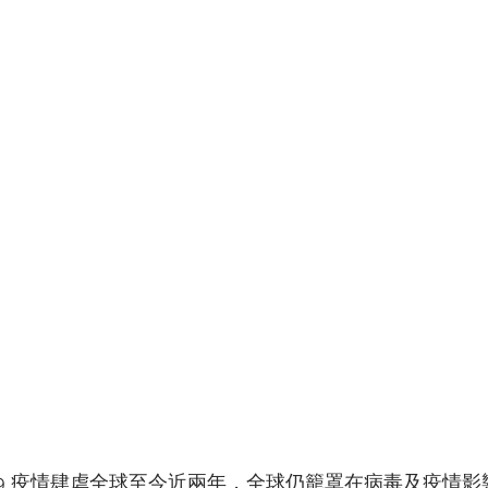
vid- 19 疫情肆虐全球至今近兩年，全球仍籠罩在病毒及疫