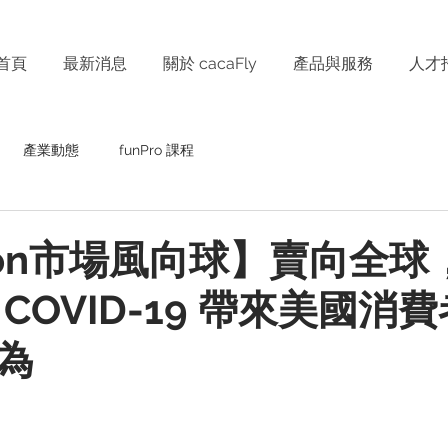
首頁
最新消息
關於 cacaFly
產品與服務
人才
產業動態
funPro 課程
zon市場風向球】賣向全球
COVID-19 帶來美國消
為