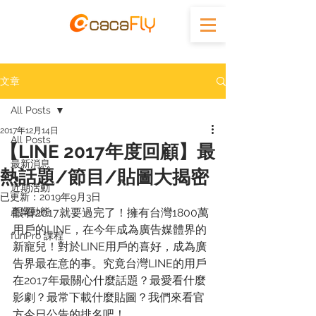
文章
All Posts
2017年12月14日
All Posts
【LINE 2017年度回顧】最
最新消息
熱話題/節目/貼圖大揭密
近期活動
已更新：
2019年9月3日
產業動態
眼看2017就要過完了！擁有台灣1800萬
用戶的LINE，在今年成為廣告媒體界的
funPro 課程
新寵兒！對於LINE用戶的喜好，成為廣
告界最在意的事。究竟台灣LINE的用戶
在2017年最關心什麼話題？最愛看什麼
影劇？最常下載什麼貼圖？我們來看官
方今日公告的排名吧！