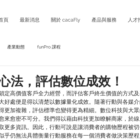
首頁
最新消息
關於 cacaFly
產品與服務
人才
產業動態
funPro 課程
心法，評估數位成效！
鎖定高價值客戶全力經營，而評估客戶終生價值的方式及
大好處便是得以清楚以數據量化成效。隨著行動與各媒介
得更加複雜，評估標準也變得更為精細。數位科技與大眾
愈來愈密不可分。我們得以藉由科技更加瞭解商家，於線
取更多資訊。因此，行動可說是讓消費者的購物歷程被切
似乎仍無法具體衡量行動服務在每一個消費者做決策歷程