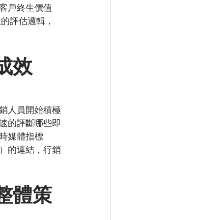
客戶終生價值 
銷成效的評估邏輯，
成效
銷人員開始積極
速的評斷哪些即
時媒體指標
）的連結，行銷
整體策