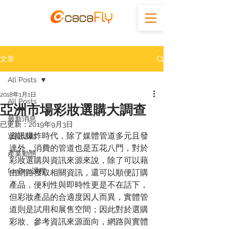
文章
All Posts
2018年1月1日
All Posts
亞洲市場彩妝選購大調查
最新消息
已更新：
2019年9月3日
資訊爆炸時代，除了媒體管道多元且發
近期活動
達外，消費的管道也是五花八門，對於
產業動態
彩妝選購與資訊來源來說，除了可以藉
funPro 課程
由網路獲取相關資訊，還可以順便訂購
產品，便利性與即時性更是不在話下，
但彩妝產品的合適度因人而異，實體管
道則是試用和展售空間；因此對於選購
彩妝、參考資訊來源面向，網路與實體