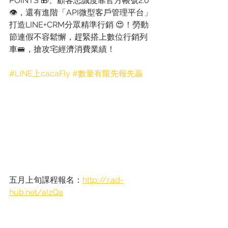
POINTS 🎁、顧客忠誠度靠官方帳號2.0
👁，還有進階「API微型客戶管理平台」
打造LINE+CRM分眾精準行銷 😍！勞動
節連假不容鬆懈，趕緊搭上數位行銷列
車🚝，搶攻宅經濟消費業績！
#LINE上cacaFly
#數量有限先報先贏
五月上旬課程報名：
http://r.ad-
hub.net/aIzQa