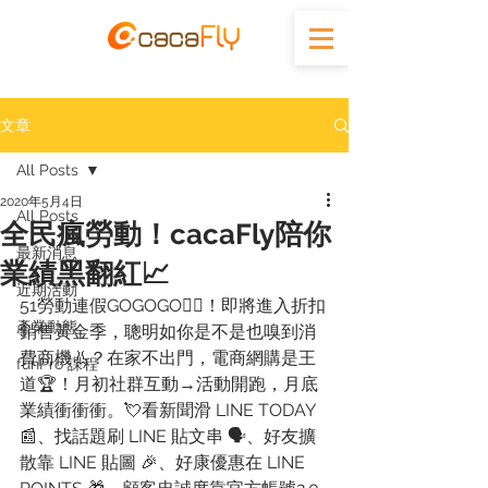
文章
All Posts
2020年5月4日
All Posts
全民瘋勞動！cacaFly陪你
最新消息
業績黑翻紅📈
近期活動
51勞動連假GOGOGO🏃‍♂！即將進入折扣
產業動態
銷售黃金季，聰明如你是不是也嗅到消
費商機👃？在家不出門，電商網購是王
funPro 課程
道🏆！月初社群互動→活動開跑，月底
業績衝衝衝。💘看新聞滑 LINE TODAY 
📰、找話題刷 LINE 貼文串 🗣、好友擴
散靠 LINE 貼圖 🎉、好康優惠在 LINE 