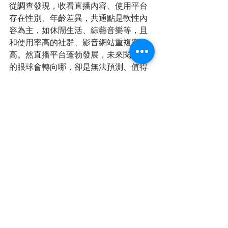
從調查發現，收看直播內容、使用平台
存在性別、年齡差異，共通點是軟性內
容為主，如休閒生活、綜藝音樂等，且
和使用率高的社群、影音網站重複率
高。然直播平台蓬勃發展，未來閱聽眾
的眼球會轉向哪，卻是無法預測、值得
關注。
而網路直播具備即時性、互動性高的特
點，同時也有不限時地的可收看的優
勢，但收視態度卻並非完全專注，因此
對於品牌廠商來說，想藉著直播經濟風
潮加入產品行銷，如何吸睛和吸金都是
重點挑戰！
文章來源：
http://r.ad-hub.net/rLMXR