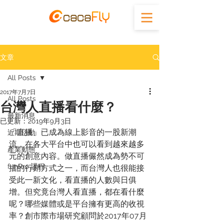
文章
All Posts
2017年7月7日
All Posts
台灣人直播看什麼？
最新消息
已更新：
2019年9月3日
「直播」已成為線上影音的一股新潮
近期活動
流，在各大平台中也可以看到越來越多
產業動態
元的創意內容。做直播儼然成為勢不可
funPro 課程
擋的行銷方式之一，而台灣人也很能接
受此一新文化，看直播的人數與日俱
增。但究竟台灣人看直播，都在看什麼
呢？哪些媒體或是平台擁有更高的收視
率？創市際市場研究顧問於2017年07月