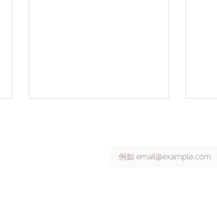
 號 13 樓
訂閱 cacaFly 電子報
Email
*
6315698
cacaFly 攜手台灣 AI 新創
【Go
Arrivl，啟動 AI Agent
品更
all rights reserved.