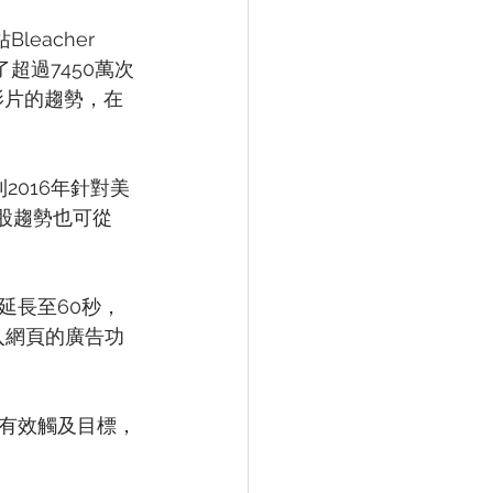
eacher 
生了超過7450萬次
了影片的趨勢，在
2016年針對美
這股趨勢也可從
秒延長至60秒，
嵌入網頁的廣告功
有效觸及目標，