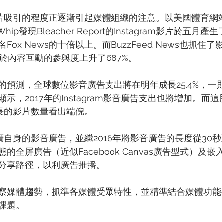
受影片吸引的程度正逐漸引起媒體組織的注意。以美國體育網站Bl
Whip發現Bleacher Report的Instagram影片於五月產
ox News的十倍以上。而BuzzFeed News也抓住
間，於內容互動的參與度上升了687%。
預測，全球數位影音廣告支出將在明年成長25.4%，一則
示，2017年的Instagram影音廣告支出也將增加。而
幅成長的影片數量看出端倪。
力推廣自身的影音廣告，並繼2016年將影音廣告的長度從30
的全屏廣告（近似Facebook Canvas廣告型式）及
分享路徑，以利廣告推播。
察媒體趨勢，抓準各媒體受眾特性，並精準結合媒體功能
課題。