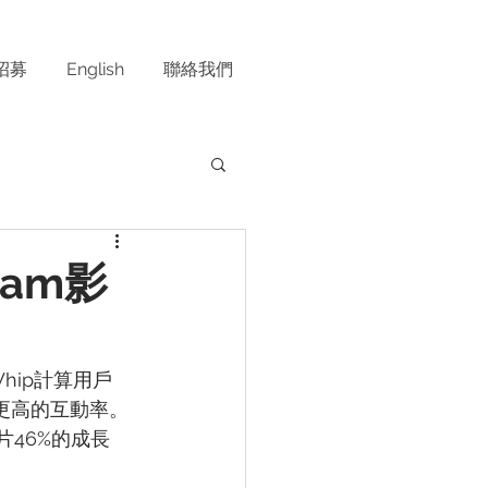
招募
English
聯絡我們
ram影
hip計算用戶
有更高的互動率。
46%的成長