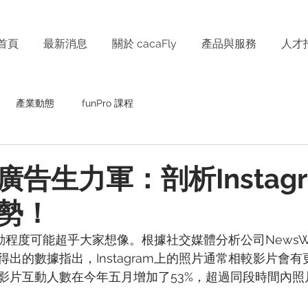
首頁
最新消息
關於 cacaFly
產品與服務
人才
產業動態
funPro 課程
告生力軍：剖析Instag
勢！
影片互動程度可能超乎大家想像。根據社交媒體分析公司NewsW
出的數據指出，Instagram上的照片通常相較影片會
影片互動人數在今年五月增加了53%，超過同段時間內照片