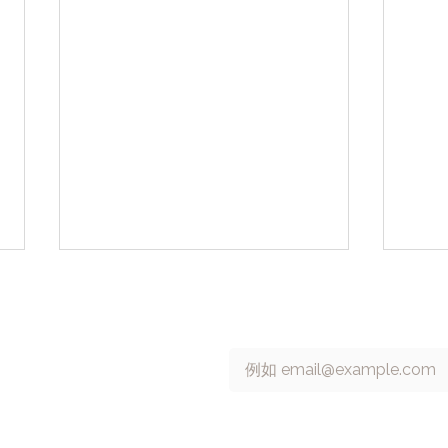
 號 13 樓
訂閱 cacaFly 電子報
Email
*
6315698
cacaFly 攜手台灣 AI 新創
【Go