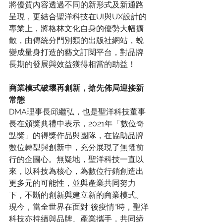
將優質內容透過不同的新形式及新通路
呈現，更結合聖洋科技在UI與UX設計的
專業上，將格林文化自身的優勢大幅擴
散，由傳統分門別類的出版社網站，蛻
變成量身打造的藝文訂閱平台，對品牌
長期的發展與效益獲得相當的助益！
商業模式破壞再創新，搶先佈局迎接新
常態
DMA理事長邱繼弘，也是聖洋科技董事
長在頒獎典禮中表示，2021年「數位奇
點獎」的得獎作品與團隊，在協助品牌
數位轉型與創新中，充分展現了無懼前
行的企圖心。無疑地，聖洋科技一直以
來，以科技為核心，為數位行銷創造出
更多元的可能性，並與產業共同努力
下，不斷的創新與建立新的商業模式。
現今，當全世界在面對“後疫情“時，聖洋
科技亦持續與品牌、產業攜手，共同締