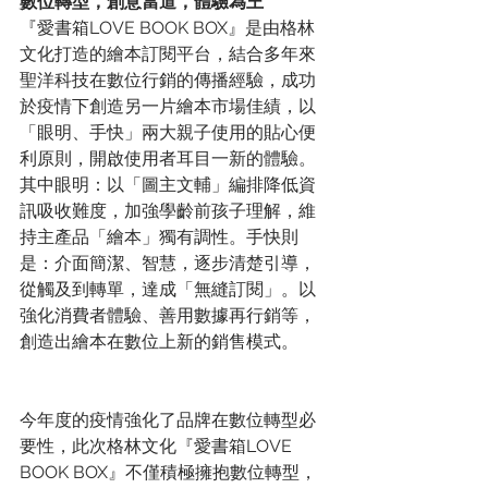
數位轉型，創意當道，體驗為王
『愛書箱LOVE BOOK BOX』是由格林
文化打造的繪本訂閱平台，結合多年來
聖洋科技在數位行銷的傳播經驗，成功
於疫情下創造另一片繪本市場佳績，以
「眼明、手快」兩大親子使用的貼心便
利原則，開啟使用者耳目一新的體驗。
其中眼明：以「圖主文輔」編排降低資
訊吸收難度，加強學齡前孩子理解，維
持主產品「繪本」獨有調性。手快則
是：介面簡潔、智慧，逐步清楚引導，
從觸及到轉單，達成「無縫訂閱」。以
強化消費者體驗、善用數據再行銷等，
創造出繪本在數位上新的銷售模式。
今年度的疫情強化了品牌在數位轉型必
要性，此次格林文化『愛書箱LOVE 
BOOK BOX』不僅積極擁抱數位轉型，