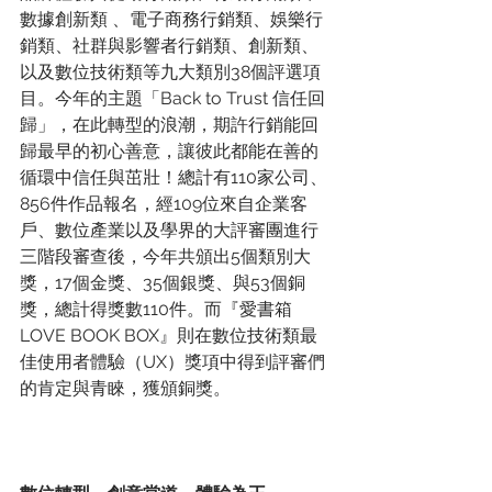
數據創新類 、電子商務行銷類、娛樂行
銷類、社群與影響者行銷類、創新類、
以及數位技術類等九大類別38個評選項
目。今年的主題「Back to Trust 信任回
歸」，在此轉型的浪潮，期許行銷能回
歸最早的初心善意，讓彼此都能在善的
循環中信任與茁壯！總計有110家公司、
856件作品報名，經109位來自企業客
戶、數位產業以及學界的大評審團進行
三階段審查後，今年共頒出5個類別大
獎，17個金獎、35個銀獎、與53個銅
獎，總計得獎數110件。而『愛書箱
LOVE BOOK BOX』則在數位技術類最
佳使用者體驗（UX）獎項中得到評審們
的肯定與青睞，獲頒銅獎。