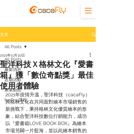
文章
All Posts
2021年11月30日
All Posts
聖洋科技Ｘ格林文化『愛書
最新消息
箱』獲「數位奇點獎」最佳
近期活動
使用者體驗
產業動態
2021年疫情升溫，聖洋科技（cacaFly）
funPro 課程
與格林文化在共同面對繪本市場銷售的
新挑戰下，秉持格林文化優質繪本的形
象，結合聖洋科技數位行銷能力，成功
以『愛書箱LOVE BOOK BOX』為繪本
市場另闢一片藍海，並以此繪本銷售的