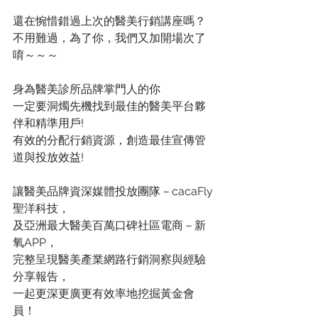
還在惋惜錯過上次的醫美行銷講座嗎？
不用難過，為了你，我們又加開場次了
唷～～～
身為醫美診所品牌掌門人的你
一定要洞燭先機找到最佳的醫美平台夥
伴和精準用戶!
有效的分配行銷資源，創造最佳宣傳管
道與投放效益!
讓醫美品牌資深媒體投放團隊－cacaFly
聖洋科技，
及亞洲最大醫美百萬口碑社區電商－新
氧APP，
完整呈現醫美產業網路行銷洞察與經驗
分享報告，
一起更深更廣更有效率地挖掘黃金會
員！