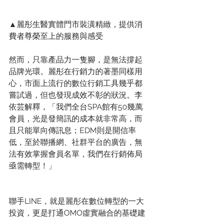
▲麗彤生醫實體門市裝潢精緻，提供消
費者尊榮至上的服務與感受
然而，只靠產品力一隻腳，是無法撐起
品牌光環。麗彤在行銷力的著墨同樣用
心，市面上流行的數位行銷工具幾乎都
嘗試過，但也發現成效不彰的狀況。李
依芸解釋，「我們全台SPA館有50幾萬
會員，光是發簡訊的成本就非常高，而
且只能單向傳訊息；EDM則是開信率
低，至於聯播網、社群平台的廣告，無
法有效掌握會員名單，我們在行銷佈局
亟需轉型！」
聯手LINE，就是麗彤在數位轉型的一大
投資，更是打通OMO虛實融合的基礎建