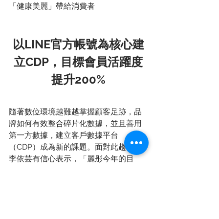
「健康美麗」帶給消費者
以LINE官方帳號為核心建
立CDP，目標會員活躍度
提升200%
隨著數位環境越難越掌握顧客足跡，品
牌如何有效整合碎片化數據，並且善用
第一方數據，建立客戶數據平台
（CDP）成為新的課題。面對此趨勢，
李依芸有信心表示，「麗彤今年的目
標，就是完整串接CRM、LINE、以及其
他平台的顧客資料，將實體、虛擬通路
高達70多萬的會員數據全部整合，更深
度了解使用者輪廓，紮實達成精準行
銷。」