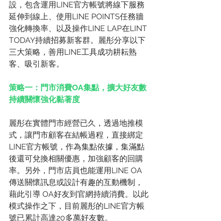
設，包含運用LINE官方帳號將線下服務
延伸到線上、使用LINE POINTS任務牆
強化轉換率、以及操作LINE LAP在LINT 
TODAY持續招募新客群。麗彤分享以下
三大策略，善用LINE工具成功耕耘熟
客、吸引新客。
策略一：門市消費OA集點，擴大好友數
持續關懷強化黏著度
麗彤在實體門市經營已久，透過地推模
式，讓門市顧客在結帳過程，直接綁定
LINE官方帳號，作為集點依據，集滿點
後還可兌換相關優惠，加強顧客的回購
率。另外，門市店員也能運用LINE OA
傳送關懷訊息或設計有趣的互動機制，
藉此引導 OA好友到官網持續消費。以此
模式操作之下，目前麗彤的LINE官方帳
號已累計高達20多萬好友數。