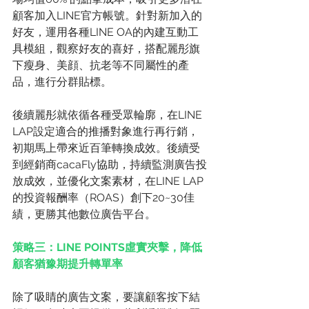
顧客加入LINE官方帳號。針對新加入的
好友，運用各種LINE OA的內建互動工
具模組，觀察好友的喜好，搭配麗彤旗
下瘦身、美顔、抗老等不同屬性的產
品，進行分群貼標。
後續麗彤就依循各種受眾輪廓，在LINE 
LAP設定適合的推播對象進行再行銷，
初期馬上帶來近百筆轉換成效。後續受
到經銷商cacaFly協助，持續監測廣告投
放成效，並優化文案素材，在LINE LAP
的投資報酬率（ROAS）創下20~30佳
績，更勝其他數位廣告平台。
策略三：LINE POINTS虛實夾擊，降低
顧客猶豫期提升轉單率
除了吸睛的廣告文案，要讓顧客按下結