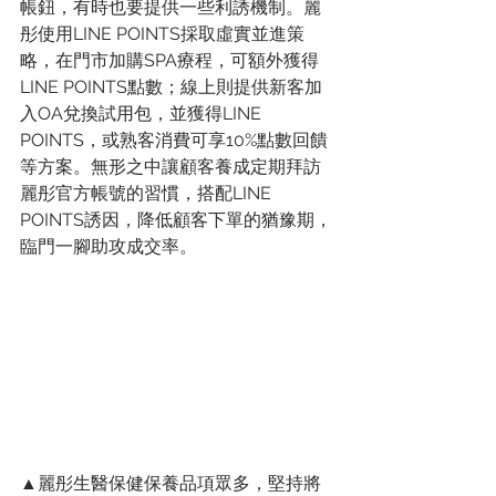
帳鈕，有時也要提供一些利誘機制。麗
彤使用LINE POINTS採取虛實並進策
略，在門市加購SPA療程，可額外獲得
LINE POINTS點數；線上則提供新客加
入OA兌換試用包，並獲得LINE 
POINTS，或熟客消費可享10%點數回饋
等方案。無形之中讓顧客養成定期拜訪
麗彤官方帳號的習慣，搭配LINE 
POINTS誘因，降低顧客下單的猶豫期，
臨門一腳助攻成交率。
▲麗彤生醫保健保養品項眾多，堅持將