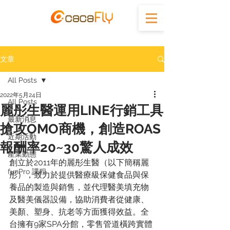
文章
All Posts
2022年5月24日
All Posts
麗彤生醫運用LINE行銷工具
最新消息
搶攻OMO商機，創造ROAS
近期活動
報酬率20~30驚人成效
產業動態
創立於2011年的麗彤生醫（以下簡稱麗
funPro 課程
彤），致力於提供醫療級保健食品與保
養品的製造與銷售，並代理醫美填充物
及醫美儀器設備，協助消費者從健康、
美顏、塑身、抗老等方面獲得效益。全
台擁有9家SPA分館，零售管道橫跨實體