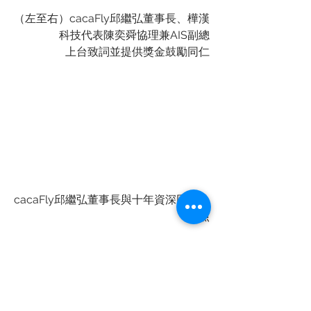
（左至右）cacaFly邱繼弘董事長、樺漢
科技代表陳奕舜協理兼AIS副總
上台致詞並提供獎金鼓勵同仁
cacaFly邱繼弘董事長與十年資深同仁合
照