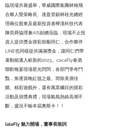
臨現場共襄盛舉，華威國際集團林翰飛
合夥人暨策略長、達盈管顧林桂光總經
理兩位股東及最新投資者樺漢科技代表
陳奕舜協理兼AIS副總蒞臨．現場不止投
資人提供獎金摸彩鼓勵同仁，合作夥伴
LINE也同樣提供滿滿獎金，讓同仁們帶
著動能邁入嶄新的2023。cacaFly春酒
聯歡晚宴現場星光閃閃，各部門爭奇鬥
豔，角逐當晚紅毯之最。而除美酒佳
餚、精彩遊戲外，還有萬眾矚目的摸彩
活動及頒獎典禮，現場氣氛熱絡高潮不
斷，盛況不輸本屆奧斯卡！！
lalaFly 魅力開場，董事長致詞