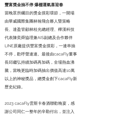
豐富獎金抽不停 爆棚運氣喜迎春
當晚眾所矚目的獎金摸彩環節，一開場
由華威國際集團林翰飛合夥人暨策略
長、達盈管顧林桂光總經理、樺漢科技
代表陳奕舜協理兼AIS副總及合作夥伴
LINE原廠提供豐富獎金摸彩，一連串抽
不停，歡呼聲連連。最後由cacaFly董事
長邱繼弘持續加碼再加碼，全場熱血沸
騰，當晚更臨時加碼抽出價值高達10萬
以上的神秘獎品，總獎金創下cacaFly新
歷史紀錄。
2023 cacaFly雲斯卡春酒聯歡晚宴，感
謝公司同仁一整年的辛勤付出，並注入