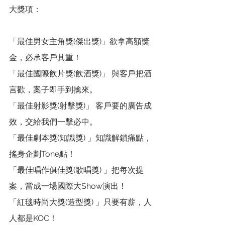
大獎項：
「最佳男女主角獎(傑出獎)」欲拿高額獎
金，必承客戶其重！
「最佳國際飲片獎(飲酒獎)」 與客戶把酒
言歡，案子即手到擒來。 
「最佳射影獎(射擊獎)」 客戶要的廣告成
效，交給我們一擊必中。
「最佳劇本獎(知識獎) 」知識解鎖痛點，
搖身企劃Tone點！ 
「最佳唱作俱佳獎(歌唱獎) 」把每次提
案，當成一場國際大Show演出！ 
「紅毯時尚大獎(造型獎) 」只要有薪，人
人都是KOC！