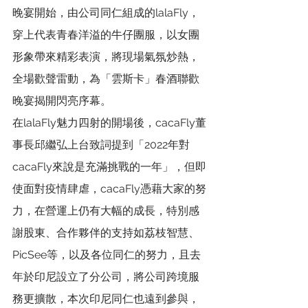
晚宴開始，由公司同仁組成的lalaFly，
穿上代表青春洋溢的牛仔團服，以女團
形象帶來精彩表演，將現場氣氛炒熱，
全場歡聲雷動，為「雲斯卡」春酒聯歡
晚宴揭開閃亮序幕。
在lalaFly魅力四射的開場後，cacaFly董
事長邱繼弘上台致詞提到「2022年對
cacaFly來說是充滿挑戰的一年」，但即
使面對疫情肆虐，cacaFly憑藉大家的努
力，在營運上仍有大幅的成長，特別感
謝股東、合作夥伴的支持如荔枝智慧、
PicSee等，以及各位同仁的努力，且去
年於印尼設立了分公司，將公司跨境服
務更擴散，本次印尼同仁也遠到參與，