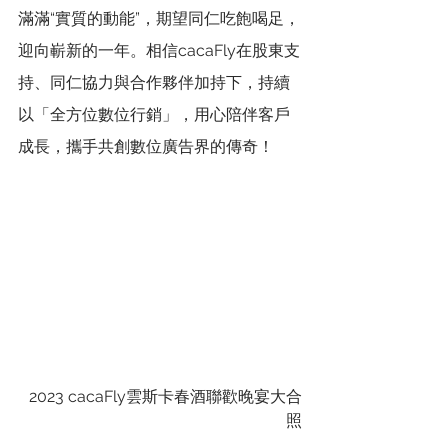
滿滿“實質的動能”，期望同仁吃飽喝足，
迎向嶄新的一年。相信cacaFly在股東支
持、同仁協力與合作夥伴加持下，持續
以「全方位數位行銷」，用心陪伴客戶
成長，攜手共創數位廣告界的傳奇！
2023 cacaFly雲斯卡春酒聯歡晚宴大合
照