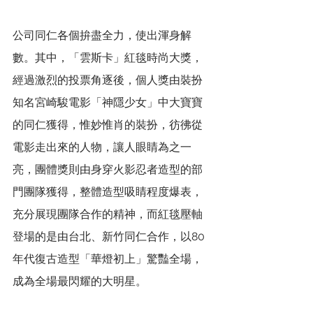
公司同仁各個拚盡全力，使出渾身解
數。其中，「雲斯卡」紅毯時尚大獎，
經過激烈的投票角逐後，個人獎由裝扮
知名宮崎駿電影「神隱少女」中大寶寶
的同仁獲得，惟妙惟肖的裝扮，彷彿從
電影走出來的人物，讓人眼睛為之一
亮，團體獎則由身穿火影忍者造型的部
門團隊獲得，整體造型吸睛程度爆表，
充分展現團隊合作的精神，而紅毯壓軸
登場的是由台北、新竹同仁合作，以80
年代復古造型「華燈初上」驚豔全場，
成為全場最閃耀的大明星。