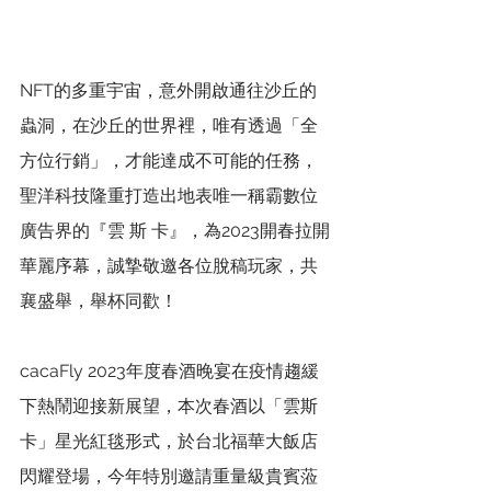
NFT的多重宇宙，意外開啟通往沙丘的
蟲洞，在沙丘的世界裡，唯有透過「全
方位行銷」，才能達成不可能的任務，
聖洋科技隆重打造出地表唯一稱霸數位
廣告界的『雲 斯 卡』，為2023開春拉開
華麗序幕，誠摯敬邀各位脫稿玩家，共
襄盛舉，舉杯同歡！
cacaFly 2023年度春酒晚宴在疫情趨緩
下熱鬧迎接新展望，本次春酒以「雲斯
卡」星光紅毯形式，於台北福華大飯店
閃耀登場，今年特別邀請重量級貴賓蒞