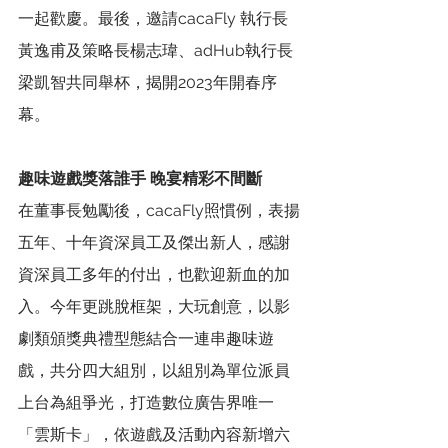
一起歡慶。最後，邀請cacaFly 執行長
黃逸甫及策略長楊志瑋、adHub執行長
梁凱智共同舉杯，揭開2023年開春序
幕。
趣味遊戲獎落誰手 晚宴精彩不間斷
在董事長勉勵後，cacaFly照慣例，表揚
五年、十年資深員工及傑出新人，感謝
資深員工多年的付出，也歡迎新血的加
入。今年更跳脫框架，大玩創意，以影
劇類頒獎典禮型態結合一連串趣味遊
戲，共分四大組別，以組別為單位派員
上台為組爭光，打造數位廣告界唯一
「雲斯卡」，依遊戲及活動內容新增六