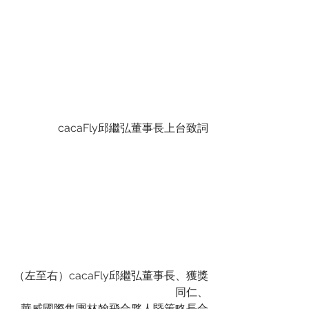
cacaFly邱繼弘董事長上台致詞
（左至右）cacaFly邱繼弘董事長、獲獎
同仁、
華威國際集團林翰飛合夥人暨策略長合