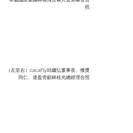
照
（左至右）cacaFly邱繼弘董事長、獲獎
同仁、達盈管顧林桂光總經理合照