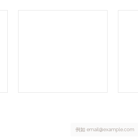
 號 13 樓
訂閱 cacaFly 電子報
Email
*
6315698