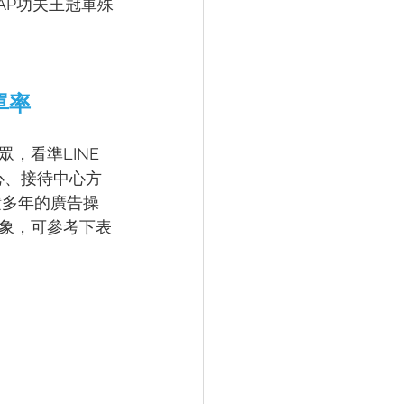
LAP功夫王冠軍殊
單率
，看準LINE
心、接待中心方
積多年的廣告操
象，可參考下表