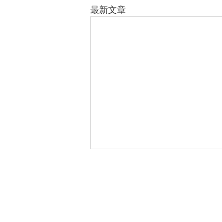
最新文章
106 台北市大安區基隆路二段 172-1
電話：02-66315699 傳真：02-6