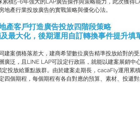
作團隊累積5~6年強大的LAP廣告操作與策略能力，此次獲得
房地產行業投放廣告的實戰策略與優化心法。
助攻房地產客戶打造廣告投放四階段策略
觸及最大化，後期運用自訂轉換事件提升填
同建案價格落差大，建商希望數位廣告精準投放給對的受眾
廣泛，且LINE LAP可設定行政區，就能以建案展銷中
定投放給重點族群。由於建案走期長，cacaFly運用累
定四個期程，每個期程有各自對應的預算、素材、投遞對