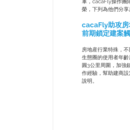
軍，cacaFly操
榮，下列為他們分享
cacaFly
前期鎖定建案
房地産行業特殊，不
生態圈的使用者年齡層
圓3公里周圍，加強鎖
作經驗，幫助建商設
說明。