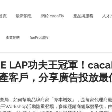
首頁
最新消息
關於 cacaFly
產品與服務
人才
產業動態
funPro 課程
INE LAP功夫王冠軍！caca
產客戶，分享廣告投放最
向新賽局，如何幫助品牌商家「降本增效」，是每家代理商
功夫王Workshop活動隆重登場，多家經銷商組隊競爭後，由c