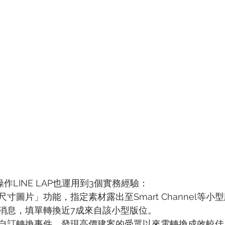
y操作LINE LAP也運用到3個實務經驗：
寸圖片」功能，指定素材露出至Smart Channel等小
消息，填單轉換近7成來自該小型版位。
自訂轉換事件，發現高價建案的受眾以來電轉換成效較佳