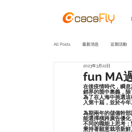
All Posts
最新消息
近期活動
2023年3月22日
fun M
在後疫情時代，瞬息
銷界的箇中奧義，除
為了在人海中挑選這
入第十屆，並於今年
為期兩年的儲備幹部
能選擇橫跨廣告優化、
不同的職能上思考；
秉持著願意栽培新鮮人