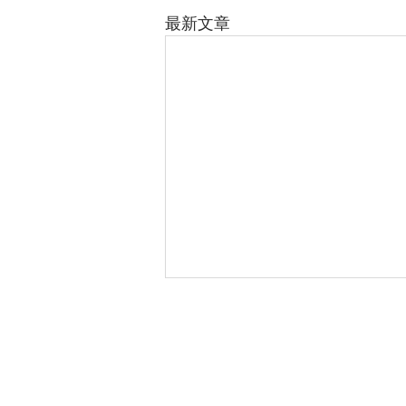
最新文章
106 台北市大安區基隆路二段 172-1
電話：02-66315699 傳真：02-6