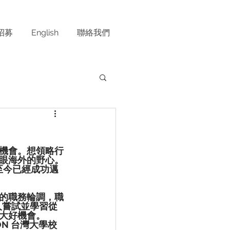
招募
English
聯絡我們
機會。想領略行
眼海外的野心。
至今已經成功邁
實的職務輪調，職
人嘗試並學習從
大好機會。
ON 台灣大學校