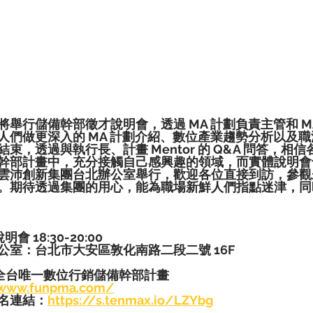
舉行儲備幹部徵才說明會，透過 MA 計劃負責主管和 M
人們做更深入的 MA 計劃介紹、數位產業趨勢分析以及
束，透過與執行長、計畫 Mentor 的 Q&A 問答，相
幹部計畫中，充分接觸自己感興趣的領域，而實體說明會
雲沛創新集團台北辦公室舉行，歡迎各位直接到訪，參觀
。期待透過集團的用心，能為職場新鮮人們指點迷津，同
明會 18:30-20:00
公室：台北市大安區敦化南路二段二號 16F
團 全台唯一數位行銷儲備幹部計畫
/www.funpma.com/
名連結：
https://s.tenmax.io/LZYbg