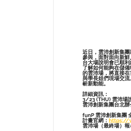
近日，雲沛創新集團將
參與，面對面向新鮮
台大場說明會已順利結
了解如何能夠在儲備
的雲沛場，將直接在
與學長姐們現場交流
嶄新動能。
詳細資訊：
3/23 (THU) 雲沛場說
雲沛創新集團台北辦
funP 雲沛創新集
計畫官網：
https:/
雲沛場（最終場）報