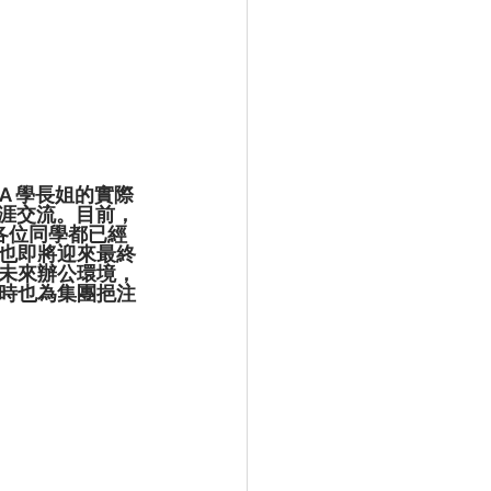
A 學長姐的實際
職涯交流。目前，
信各位同學都已經
也即將迎來最終
未來辦公環境，
時也為集團挹注