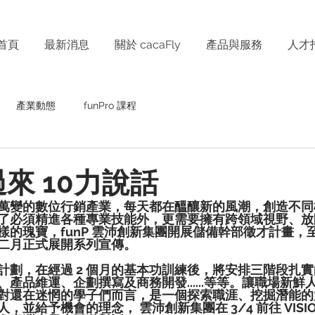
首頁
最新消息
關於 cacaFly
產品與服務
人才
產業動態
funPro 課程
A過來 10力說話
萬變的數位行銷產業，每天都在醞釀新的風潮，創造不同
了必須精進各種專業技能外，更需要擁有跨領域視野、放
樣的瑰寶，funP 雲沛創新集團開展儲備幹部徵才計畫，
二月正式展開系列宣傳。
計劃，在經過 2 個月的基本功訓練後，將安排三階段扎
產品維運、企劃撰寫及商務開發......等等。讓職場新鮮
對還在迷惘的學子們而言，是一個探索職涯、挖掘潛能的
，並給予機會的理念， 雲沛創新集團在 3/4 前往 VISI