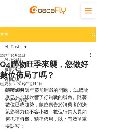
文章
All Posts
2017年10月22日
All Posts
Q4購物旺季來襲，您做好
最新消息
數位佈局了嗎？
近期活動
已更新：
2019年9月2日
產業動態
隨著10月週年慶前哨戰的開跑，Q4購物
季已在全球吹響了行銷戰的號角。隨著
funPro 課程
數位已成趨勢，數位廣告於消費者的決
策影響力也不容小覷。數位行銷人員如
何抓準時機，精準佈局，以下有幾項重
要訣竅：