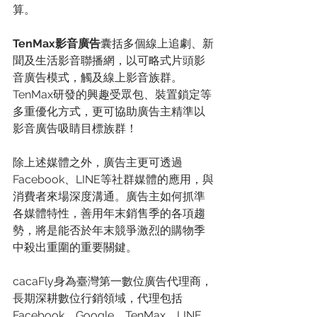
算。
TenMax影音廣告
囊括多個線上追劇、新
聞及生活影音聯播網，以可略式片頭影
音廣告模式，觸及線上影音族群。
TenMax研發的興趣受眾包、裝置鎖定等
多重優化方式，更可協助廣告主精準以
影音廣告吸睛目標族群！
除上述媒體之外，廣告主更可透過
Facebook、LINE等社群媒體的應用，與
消費者來場深度溝通。廣告主如何抓準
各媒體特性，善用年末銷售季的各項趨
勢，將是能否於年末競爭激烈的購物季
中殺出重圍的重要關鍵。
cacaFly身為臺灣第一數位廣告代理商，
長期深耕數位行銷領域，代理包括
Facebook、Google、TenMax、LINE、