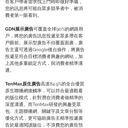
在客戶帶著需求找上門時即做好準備，
您的訊息將可能自眾多競爭者中，被消
費者第一眼看到。
GDN展示廣告
可覆蓋全球90%的網路用
戶，將您的廣告訊息投遞至眾多潛在客
戶眼前。展示型廣告不但覆蓋面廣，廣
告主還可透過Google後台操作，將廣告
投遞至符合目標消費者興趣的網站，加
上其他多重鎖定方式，與消費者精準溝
通。
TenMax原生廣告
高達84.9%的全台優質
原生聯播網接觸率，可以符合最適觀看
的版位模式，針對潛在消費者做精準的
深度溝通。而TenMax研發的興趣受眾
包、主題聯播網、關鍵字及文章分類等
優化方式，更可協助廣告主精準投遞廣
告於最適閱讀版位，不浪費您的廣告預