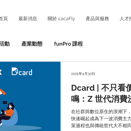
首頁
最新消息
關於 cacaFly
產品與服務
人才
活動
產業動態
funPro 課程
2025年4月30日
Dcard | 不
鳴：Z 世代消
在社群與數位原生的浪潮下，Z 
快速崛起成為下一波消費主
策過程也與傳統世代大不相同。 接下來就讓 cacaFl