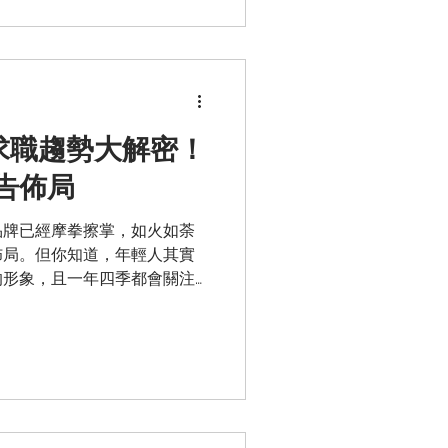
輕人求職趨勢大解密！
告佈局
品牌已經摩拳擦掌，如火如荼
佈局。但你知道，年輕人其實
的形象，且一年四季都會關注
解時下年輕族群的求職習慣，
rd 廣告版位，讓你的品牌掌握