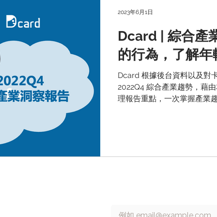
2023年6月1日
Dcard | 綜
的行為，了解年
Dcard 根據後台資料以及
2022Q4 綜合產業趨勢，藉由
理報告重點，一次掌握產業
 號 13 樓
訂閱 cacaFly 電子報
Email
*
6315698