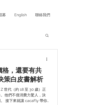
招募
English
聯絡我們
只看價格，還要有共
費決策白皮書解析
世代（約 18 至 30 歲）正
力。他們不僅消費力驚人，決
y 帶你