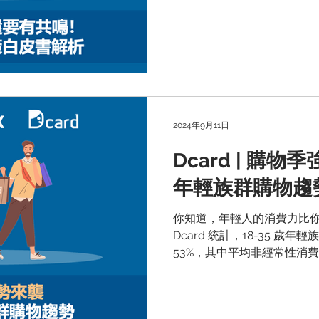
快速瀏覽 beBit TECH 與 
決策白皮書》，深入剖析這
2024年9月11日
Dcard | 購物
年輕族群購物趨
你知道，年輕人的消費力比
Dcard 統計，18-35 歲
53%，其中平均非經常性消費更
帶領大家深入了解年輕人的消費習
物檔期研究，讓你更懂年輕