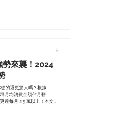
Dcard 聯手發佈的《Z 世代消費
群年輕消費者的行為模式！
季強勢來襲！2024
勢
你想的還更驚人嗎？根據
年輕族群月均消費金額佔月薪
達每月 2.5 萬以上！本文將
慣，透過 2024 Dcard 購
族群的心！