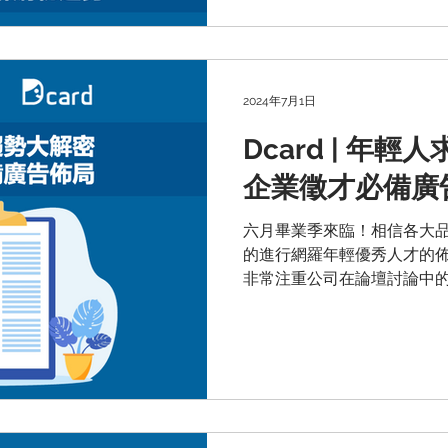
2024年7月1日
Dcard | 年
企業徵才必備廣
六月畢業季來臨！相信各大
的進行網羅年輕優秀人才的
非常注重公司在論壇討論中
求職話題嗎？本文將帶你瞭
搭配台灣年輕人最愛的 Dca
趨勢並獲得更多青睞！