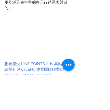
用及滿足廣告主的多元行銷需求與目
的。
想要感受 LINE POINTS Ads 集點魔力
請即刻與 cacaFly 專業團隊聯繫👉：
salesupport@cacafly.com
LINE
LINE POINTS
集點
點數經濟
最新消息
產業動態