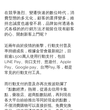
在競爭激烈、變遷快速的數位時代，消
費型態的多元化，顧客的選擇變多，維
持忠誠度也越發不易，品牌如何透過各
式各樣的的行銷方法才能留住現有顧客
的心、開創新客上門呢？
近兩年由於疫情的衝擊，行動支付普及
率持續成長，根據金管會最新統計，目
前逾1,500萬人使用行動支付，包括
LINE Pay、街口支付、悠遊付、Apple 
Pay、Google pay、台灣Pay…等，都是
常見的行動支付工具。
而行動支付的普及亦再次推波助瀾了
『點數經濟』熱潮，從過去信用卡集
點，藥妝店、超商點數貼紙，再到現在
各大平台紛紛推出等同於現金的點數，
不僅消費購物可以直接折抵、免費兌換