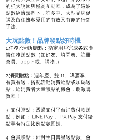
的強大誘因與極高互動率，成為了這波
點數經濟熱潮下，許多中、大型品牌促
購及留住熟客愛用的有效又有趣的行銷
手法。
大玩點數！品牌發點好時機
1.任務/活動 贈點：指定用戶完成各式廣
告任務送點數（加好友、填問卷、註冊
會員、app下載、購物…）
2.消費贈點：週年慶、雙 11、啤酒季、
有買有送，搭配活動消費給點或加碼送
點，給消費者大量累點的機會，刺激購
買率！​
3. 支付贈點：透過支付平台消費付款送
點，例如： LINE Pay 、 PX Pay 支付給
點享有特定比例點數回饋。​
4. 會員贈點：針對生日壽星送點數、會