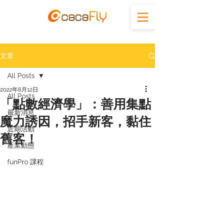
文章
All Posts
2022年8月12日
All Posts
「點數經濟學」：善用集點
最新消息
魔力誘因，招手新客，黏住
近期活動
舊客！
產業動態
funPro 課程