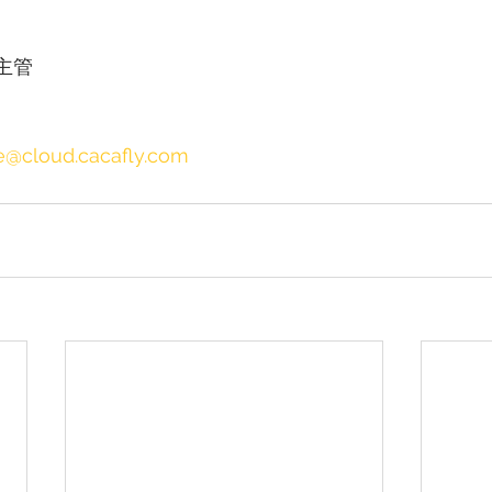
主管
e@cloud.cacafly.com