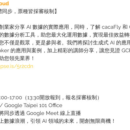
loud
體同步，票種皆採審核制】
分享 AI 數據的實際應用，同時，了解 cacaFly 和 Goog
的數據分析工具，助您最大化運用數據，實現最佳效益轉
您不僅是觀眾，更是參與者。我們將探討生成式 AI 的應
具- Looker 的應用與案例，加上精彩的講師分享，讓您見證 G
助您領先業界！
/pse.is/5r2cdn
:00-17:00（13:30開放報到，報名採審核制）
oogle Taipei 101 Office
步透過 Google Meet 線上直播
上數據浪潮，引領 AI 領域的未來，開創無限商機！