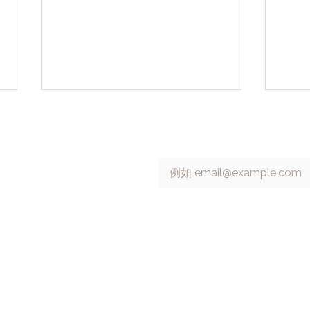
 號 13 樓
訂閱 cacaFly 電子報
Email
*
6315698
cacaFly 2026 VIP Salon 聚焦
cac
AI × YouTube：與 Google 共
Arri
all rights reserved.
探品牌成長新趨勢
Vis
d logos are trademarks