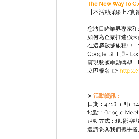
The New Way To C
【本活動採線上/實
您將目睹業界專家和創業家
如何為企業打造強大
在這趟數據旅程中，
Google BI 工
實現數據驅動轉型，
立即報名
 👉 
https:/
➤
活動資訊：
日期：4/18（四）14
地點：Google Meet/ G
活動方式：現場活動將同
邀請您與我們攜手搭