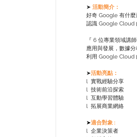
➤ 
活動簡介：
好奇 Google 有
認識 Google Cl
『 6 位專業領域講
應用與發展，數據分
利用 Google C
➤
活動亮點：
l  實戰經驗分享
l  技術前沿探索
l  互動學習體驗
l  拓展商業網絡
➤
適合對象 :
l  
企業決策者