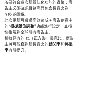
若要符合這次新最佳化功能的資格，廣
告主必須確認目錄商品包含長寬比為 
9:16 的圖像。
此次更新可透過高效速成＋廣告創意中
的
“根據版位調整”
功能進行設定，並很
快推展到全球所有廣告主。
相較原有的 1:1（正方形）長寬比，廣告
主將可觀察到新長寬比的
點閱率
和
轉換
率
有所提升。