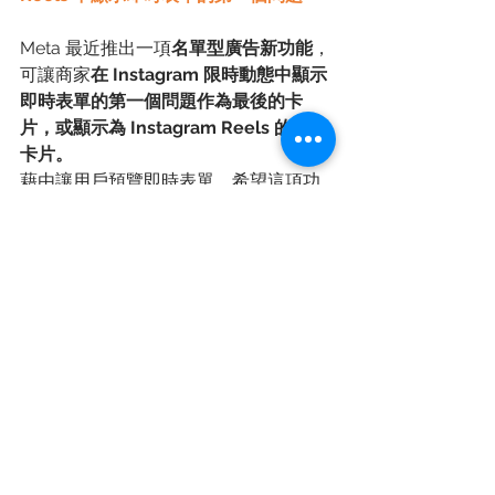
Meta 最近推出一項
名單型廣告新功能
，
可讓商家
在 Instagram 限時動態中顯示
即時表單的第一個問題作為最後的卡
片，或顯示為 Instagram Reels 的結束
卡片。
藉由讓用戶預覽即時表單，希望這項功
能可以為用戶建立更多互動體驗、讓用
戶更容易與即時表單互動，且期許因此
將有助於廣告主增加潛在顧客數量。
在 Instagram 限時動態 符合此廣告體驗