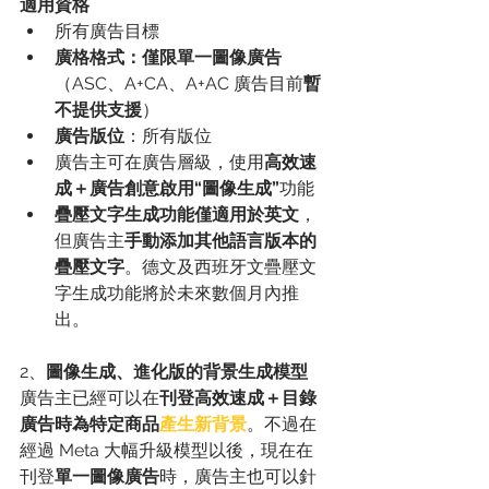
適用資格
所有廣告目標
廣格格式：僅限單一圖像廣告
（ASC、A+CA、A+AC 廣告目前
暫
不提供支援
）
廣告版位
：所有版位
廣告主可在廣告層級，使用
高效速
成＋廣告創意啟用“圖像生成”
功能
疊壓文字生成功能僅適用於英文
，
但廣告主
手動添加其他語言版本的
疊壓文字
。德文及西班牙文疊壓文
字生成功能將於未來數個月內推
出。
2、
圖像生成、進化版的背景生成模型
廣告主已經可以在
刊登高效速成＋目錄
廣告時為特定商品
產生新背景
。不過在
經過 Meta 大幅升級模型以後，現在在
刊登
單一圖像廣告
時，廣告主也可以針