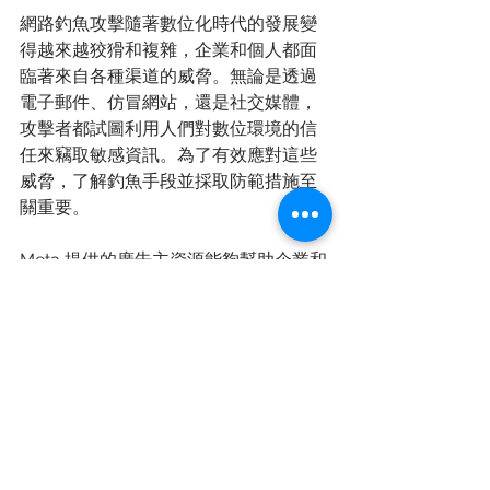
網路釣魚攻擊隨著數位化時代的發展變
得越來越狡猾和複雜，企業和個人都面
臨著來自各種渠道的威脅。無論是透過
電子郵件、仿冒網站，還是社交媒體，
攻擊者都試圖利用人們對數位環境的信
任來竊取敏感資訊。為了有效應對這些
威脅，了解釣魚手段並採取防範措施至
關重要。
Meta 提供的廣告主資源能夠幫助企業和
個人提高警惕，掌握應對這些攻擊的知
識和工具，從而保護帳號和數據安全。
通過主動學習和採取適當的安全策略，
我們可以有效降低網路釣魚帶來的風
險，保護企業數位資訊免受侵害。 