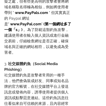
疑之處，但有些更高明的攻擊者會將網
域名稱取名得極為相似，例如將使用者
帶到 "
www.PayPals.com
 " 但其實真正
的 Paypal 網址
是"
www.PayPal.com
"
 (第一個網址多了
一個「s」)
 。為了防範這類釣魚攻擊，
建議使用者在輸入個人資訊或進行金融
交易前，仔細檢查網址是否正確，確保
域名與正確的網站相符，以避免成為受
害者。 
3. 
社交媒體釣魚（Social Media 
Phishing）
社交媒體釣魚是攻擊者常用的一種手
法，他們會偽裝成好友、同事或知名品
牌的官方帳號，在社交媒體平台上發送
訊息或發佈內容，誘導使用者提供個人
資訊或點擊惡意連結。這些釣魚訊息往
往看似來自可信賴的來源，且內容經常