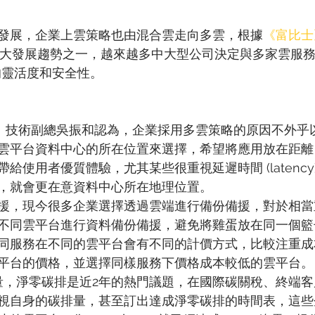
發展，企業上雲策略也由混合雲走向多雲，根據
《富比士
算五大發展趨勢之一，越來越多中大型公司決定與多家雲服
 的靈活度和安全性。
洋科技）技術副總吳振和認為，企業採用多雲策略的原因不外
雲平台資料中心的所在位置來選擇，希望將應用放在距離
給使用者優質體驗，尤其某些很重視延遲時間 (latency
，就會更在意資料中心所在地理位置。
援，現今很多企業選擇透過雲端進行備份備援，對於相當
不同雲平台進行資料備份備援，避免將雞蛋放在同一個籃
同服務在不同的雲平台會有不同的計價方式，比較注重成
平台的價格，並選擇同樣服務下價格成本較低的雲平台。
略考量，淨零碳排是近2年的熱門議題，在國際碳關稅、終端
視自身的碳排量，甚至訂出達成淨零碳排的時間表，這些