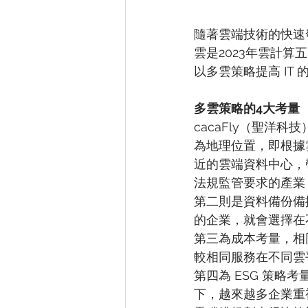
隨著雲端技術的快速
雲是2023年雲計
以多雲策略提高 IT
多雲策略的4大考量
cacaFly（聖
為地理位置，即根據
近的雲端資料中心，帶
法規監管要求的產業
第二則是資料備份備
的企業，就會選擇在
第三為成本考量，相
較相同服務在不同雲
第四為 ESG 策
下，越來越多企業重