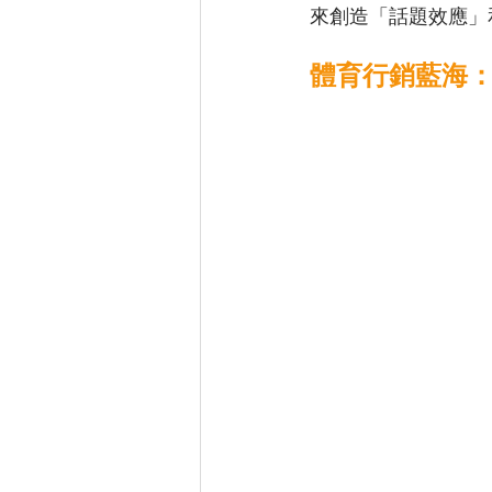
來創造「話題效應」
體育行銷藍海