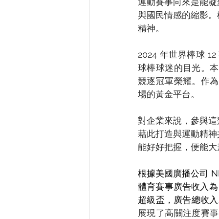
運動賽事向來是能凝
與國民情感的縮影。
精神。 
2024 年世界棒球 12 
球棒球迷的目光。本屆
競逐冠軍榮耀。作為
場的黃金平台。 
對企業來說，參與這
藉此打造與運動精神
能好好把握，便能大
根據美國廣播公司 N
體育賽事廣告收入為 202
超級盃，廣告總收入為 
展現了高關注度賽事對