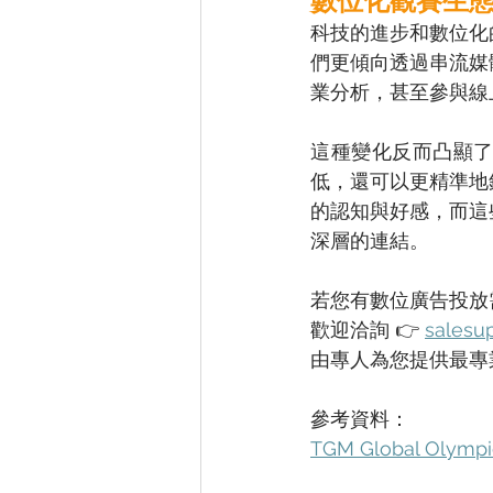
數位化觀賽生
科技的進步和數位化
們更傾向透過串流媒
業分析，甚至參與線
這種變化反而凸顯
低，還可以更精準地
的認知與好感，而這
深層的連結。 
若您有數位廣告投放
歡迎洽詢 👉 
salesu
由專人為您提供最專
參考資料： 
TGM Global Olympic