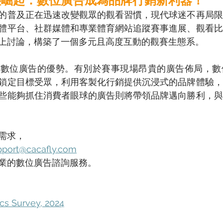
態崛起：數位廣告成為品牌行銷新利器！
的普及正在迅速改變觀眾的觀看習慣，現代球迷不再局限
體平台、社群媒體和專業體育網站追蹤賽事進展、觀看比
上討論，構築了一個多元且高度互動的觀賽生態系。 
了數位廣告的優勢。有別於賽事現場昂貴的廣告佈局，數
鎖定目標受眾，利用客製化行銷提供沉浸式的品牌體驗，
些能夠抓住消費者眼球的廣告則將帶領品牌邁向勝利，與
需求， 
pport@cacafly.com
業的數位廣告諮詢服務。 
s Survey, 2024