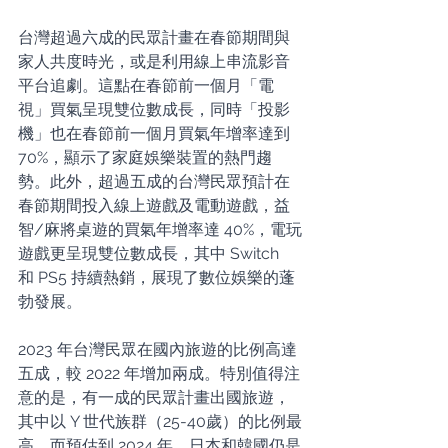
台灣超過六成的民眾計畫在春節期間與
家人共度時光，或是利用線上串流影音
平台追劇。這點在春節前一個月「電
視」買氣呈現雙位數成長，同時「投影
機」也在春節前一個月買氣年增率達到 
70%，顯示了家庭娛樂裝置的熱門趨
勢。此外，超過五成的台灣民眾預計在
春節期間投入線上遊戲及電動遊戲，益
智/麻將桌遊的買氣年增率達 40%，電玩
遊戲更呈現雙位數成長，其中 Switch 
和 PS5 持續熱銷，展現了數位娛樂的蓬
勃發展。
2023 年台灣民眾在國內旅遊的比例高達
五成，較 2022 年增加兩成。特別值得注
意的是，有一成的民眾計畫出國旅遊，
其中以 Y 世代族群（25-40歲）的比例最
高。而預估到 2024 年，日本和韓國仍是