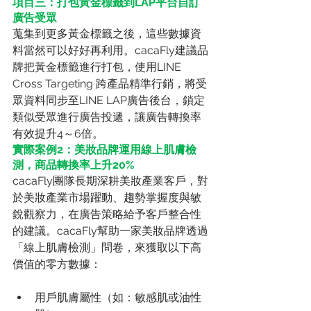
項目三：打包黃金標籤到LAP平台自訂
廣告受眾
蒐集到更多黃金標籤之後，這些數據資
料當然可以好好再利用。cacaFly建議品
牌把黃金標籤進行打包，使用LINE 
Cross Targeting 跨產品精準行銷，將受
眾資料同步至LINE LAP廣告後台，鎖定
類似受眾進行廣告投遞，讓廣告轉換率
有效提升4～6倍。
實際案例2：美妝品牌運用線上肌膚檢
測，商品轉換率上升20%
cacaFly團隊長期深耕美妝產業客戶，對
於美妝產業市場躍動、趨勢掌握度與敏
銳觀察力，在廣告策略給予客戶整合性
的建議。cacaFly幫助一家美妝品牌透過
「線上肌膚檢測」問卷，來獲取以下高
價值的零方數據：
用戶肌膚屬性（如：敏感肌或油性