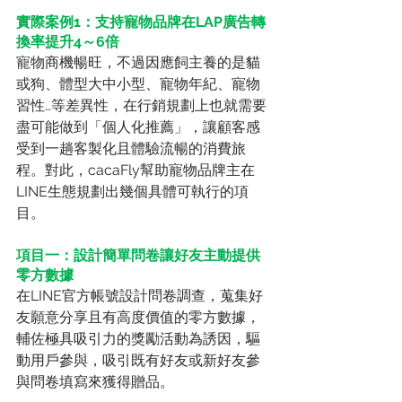
實際案例1：支持寵物品牌在LAP廣告轉
換率提升4～6倍
寵物商機暢旺，不過因應飼主養的是貓
或狗、體型大中小型、寵物年紀、寵物
習性…等差異性，在行銷規劃上也就需要
盡可能做到「個人化推薦」，讓顧客感
受到一趟客製化且體驗流暢的消費旅
程。對此，cacaFly幫助寵物品牌主在
LINE生態規劃出幾個具體可執行的項
目。
項目一：設計簡單問卷讓好友主動提供
零方數據
在LINE官方帳號設計問卷調查，蒐集好
友願意分享且有高度價值的零方數據，
輔佐極具吸引力的獎勵活動為誘因，驅
動用戶參與，吸引既有好友或新好友參
與問卷填寫來獲得贈品。