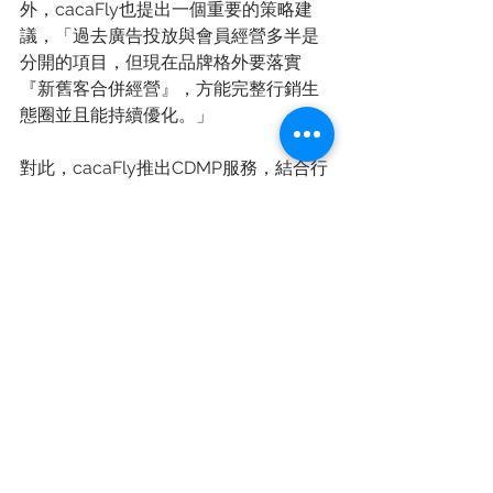
外，cacaFly也提出一個重要的策略建
議，「過去廣告投放與會員經營多半是
分開的項目，但現在品牌格外要落實
『新舊客合併經營』，方能完整行銷生
態圈並且能持續優化。」
對此，cacaFly推出CDMP服務，結合行
銷自動化平台，匯集、合併管理有關廣
告數據、會員輪廓資訊以及CRM會員分
群資料。因為cacaFly發現許多品牌客戶
在執行廣告投放、會員經營時往往都是
破碎化管理，而CDMP就是在幫助品牌
主達成新舊客合併經營目標，即時偵測
最佳消費時機點，並結合消費者會出沒
的管道進行個人化接觸。