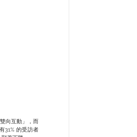
雙向互動」，而
有31% 的受訪者