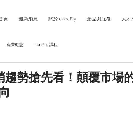
首頁
最新消息
關於 cacaFly
產品與服務
人才
產業動態
funPro 課程
行銷趨勢搶先看！顛覆市場的 
向