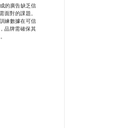
 生成的廣告缺乏信
年需面對的課題。
的訓練數據在可信
品牌需確保其 
。 