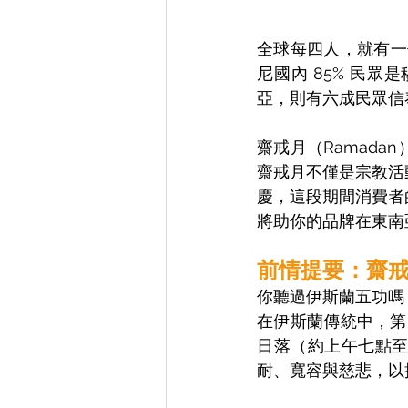
全球每四人，就有一
尼國內 85% 民
亞，則有六成民眾信
齋戒月（Ramad
齋戒月不僅是宗教活
慶，這段期間消費者
將助你的品牌在東南
前情提要：齋
你聽過伊斯蘭五功嗎
在伊斯蘭傳統中，第
日落（約上午七點
耐、寬容與慈悲，以