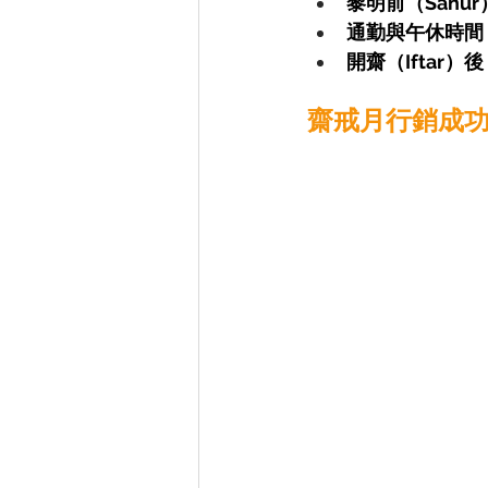
黎明前（Sahur
通勤與午休時間
開齋（Iftar）後
齋戒月行銷成