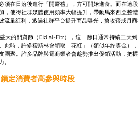
必須在日落後進行「開齋禮」，方可開始進食。而在這段
加，使得社群媒體使用頻率大幅提升，帶動馬來西亞整體
波流量紅利，透過社群平台提升商品曝光，搶攻齋戒月商
大的開齋節（Eid al-Fitr），這一節日通常持續三
。此時，許多穆斯林會領取「花紅」（類似年終獎金），
友團聚。許多品牌與電商業者會趁勢推出促銷活動，把握
力。 
：鎖定消費者高參與時段