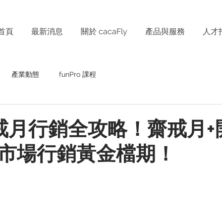
首頁
最新消息
關於 cacaFly
產品與服務
人才
產業動態
funPro 課程
 齋戒月行銷全攻略！齋戒月
市場行銷黃金檔期！