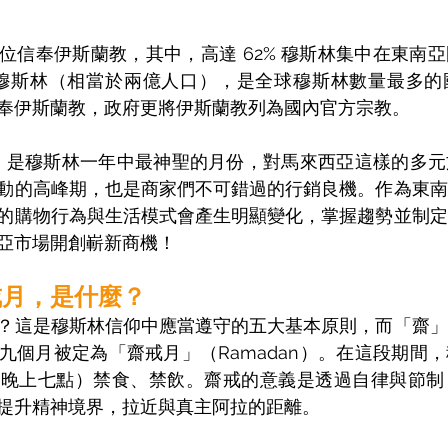
位信奉伊斯蘭教，其中，高達 62% 穆斯林集中在東南
眾是穆斯林（相當於兩億人口），是全球穆斯林數量最多
奉伊斯蘭教，政府更將伊斯蘭教列為國內官方宗教。 
an）是穆斯林一年中最神聖的月份，對馬來西亞這樣的多
動的高峰期，也是商家們不可錯過的行銷良機。作為東南
的購物行為與生活模式會產生明顯變化，掌握趨勢並制定
亞市場開創嶄新商機！
戒月，是什麼？
？這是穆斯林信仰中應當遵守的五大基本原則，而「齋」
九個月被定為「齋戒月」（Ramadan）。在這段期間
至晚上七點）禁食、禁飲。齋戒的意義是透過自律與節制
提升精神境界，拉近與真主阿拉的距離。 