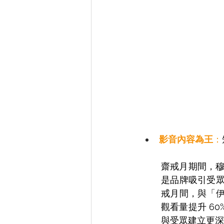
影音內容為王
：
齋戒月期間，穆斯
是品牌吸引受眾的
戒月間，與「伊
觀看量提升 6
與受眾建立更深