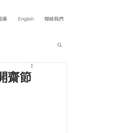
招募
English
聯絡我們
+開齋節