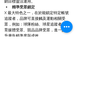
銷目標靈活運用。
精準受眾鎖定
X 最大特色之一，在於能鎖定特定帳號
追蹤者，品牌可直接觸及運動相關受
眾，例如：球隊粉絲、球星追蹤者、體
育媒體受眾、競品品牌受眾，進一步提
升廣告精準度與成效。
搶佔 2026 世界盃流
量紅利，讓品牌提前
卡位全球話題