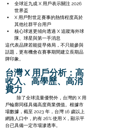
全球近九成 X 用戶表示關注 2026 
世界盃 
X 用戶對世足賽事的熱情程度高於
其他社群平台用戶
核心球迷更傾向透過 X 追蹤海外球
隊、球星與第一手消息
這代表品牌若能提早佈局，不只能參與
話題，更有機會在賽事期間建立長期品
牌印象。
台灣 X 用戶分析：高
收入、高學歷、高消
費力
	除了全球流量優勢外，台灣的 X 用
戶輪廓同樣具備高度商業價值。根據市
場數據，截至 2023 年，台灣 16 歲以上
網路人口中，約有 26% 使用 X，顯示平
台已具備一定市場滲透率。