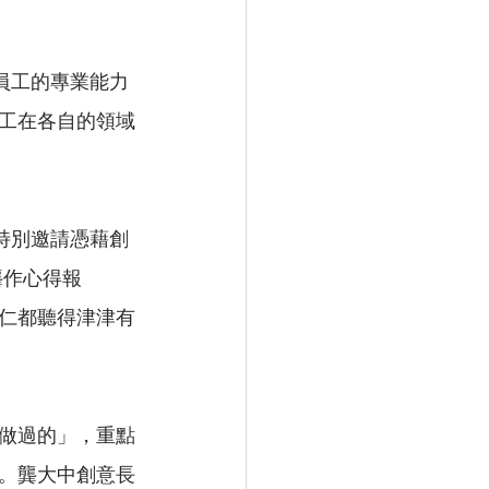
信員工的專業能力
工在各自的領域
訓特別邀請憑藉創
龔作心得報
仁都聽得津津有
做過的」，重點
。龔大中創意長