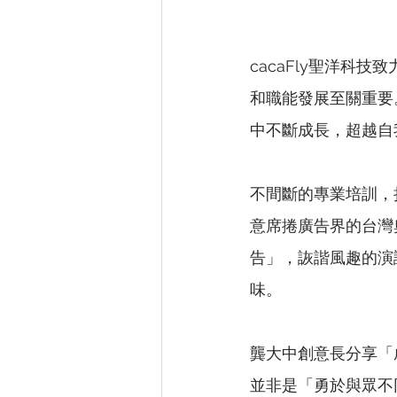
cacaFly聖洋
和職能發展至關重要
中不斷成長，超越自
不間斷的專業培訓，
意席捲廣告界的台灣
告」，詼諧風趣的演
味。
龔大中創意長分享「
並非是「勇於與眾不