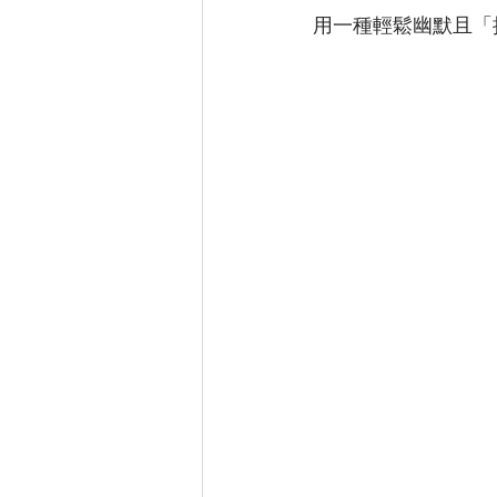
用一種輕鬆幽默且「