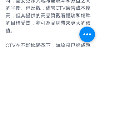
時，需要更深入地考慮成本和效益之間
的平衡。但反觀，儘管CTV廣告成本較
高，但其提供的高品質觀看體驗和精準
的目標受眾，亦可為品牌帶來更大的價
值。
CTV在不斷地變革下，無論是已經成熟
的AVOD（廣告支援視訊點播）模式，還
是新興的FAST（免費廣告支援串流電
視）商業模式，都為CTV帶來了新的數
位行銷機會。這些模式將數據和創意融
入CTV廣告中，提供了更多互動和參與
的可能性，開啟了大螢幕影音廣告的全
新商機。
----------------------------------------
----------------------------------------
---------------想要了解更多關於CTV廣
告優勢，歡迎立即聯繫：