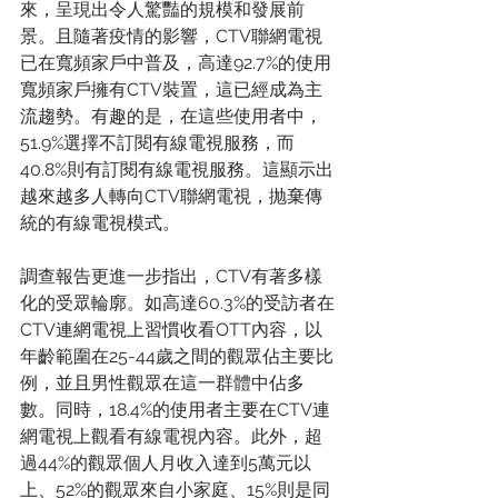
來，呈現出令人驚豔的規模和發展前
景。且隨著疫情的影響，CTV聯網電視
已在寬頻家戶中普及，高達92.7%的使用
寬頻家戶擁有CTV裝置，這已經成為主
流趨勢。有趣的是，在這些使用者中，
51.9%選擇不訂閱有線電視服務，而
40.8%則有訂閱有線電視服務。這顯示出
越來越多人轉向CTV聯網電視，抛棄傳
統的有線電視模式。
調查報告更進一步指出，CTV有著多樣
化的受眾輪廓。如高達60.3%的受訪者在
CTV連網電視上習慣收看OTT內容，以
年齡範圍在25-44歲之間的觀眾佔主要比
例，並且男性觀眾在這一群體中佔多
數。同時，18.4%的使用者主要在CTV連
網電視上觀看有線電視內容。此外，超
過44%的觀眾個人月收入達到5萬元以
上、52%的觀眾來自小家庭、15%則是同