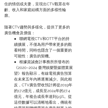
住的情侶或夫妻，呈現出CTV觀眾在年
齡、收入和家庭結構方面的多樣性輪
廓。
隨著CTV趨勢與多樣化，提供了更多的
廣告機會及價值：
●   聯網電視CTV和OTT平台的持
續擴展，不僅為用戶帶來更多的觀
看時間，同時也隱含了一個重要的
可能性：廣告的契機。
●   根據資誠會計事務所所發布的
《2020–2024 臺灣娛樂暨媒體業展
望》報告顯示，有線電視廣告預算
在未來五年內將逐漸減少。與此相
反，CTV廣告營收預計將從2019年
的17.2億元，成長至2024年的27.4
億元，年複合成長率達到9.9%。從
這些數據可以清晰地看出，傳統有