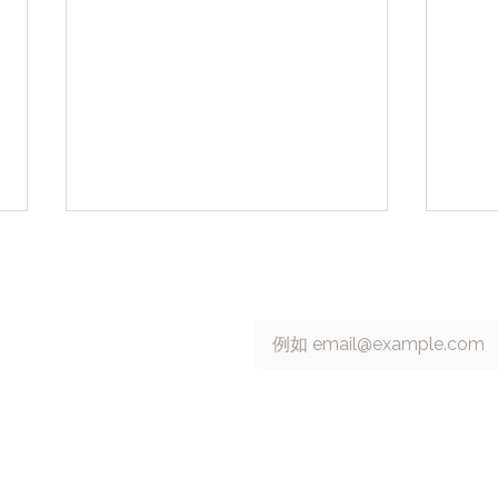
 號 13 樓
訂閱 cacaFly 電子報
Email
*
6315698
【6/23 免費線上課程】AI 創
2026
意鍊金術：Alchemy 優化廣
時刻
all rights reserved.
告製作流程
認證