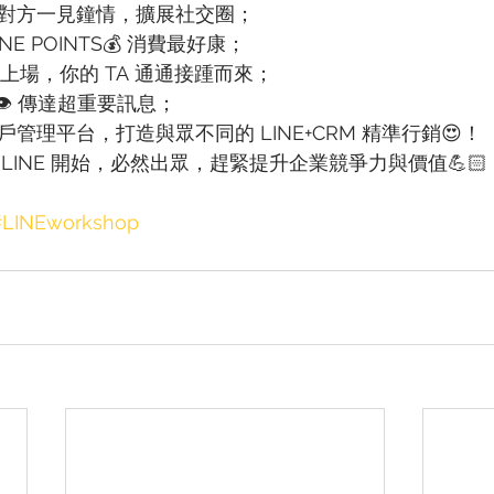
🎉 讓對方一見鐘情，擴展社交圈；
NE POINTS💰 消費最好康；
 🛜 上場，你的 TA 通通接踵而來；
 👁 傳達超重要訊息；
型客戶管理平台，打造與眾不同的 LINE+CRM 精準行銷😍！
 LINE 開始，必然出眾，趕緊提升企業競爭力與價值💪🏻
#LINEworkshop