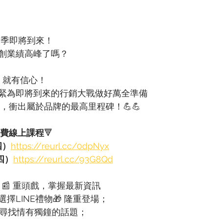
旺季即將到來！
創業績高峰了嗎？
E，就有信心！
緊為即將到來的行銷大戰做好萬全準備
具，衝出屬於品牌的最高里程碑！💪💪
o免費線上課程
🔻
四）
https://reurl.cc/0dpNyx
（四）
https://reurl.cc/93G8Qd
DAY 📰 重頭戲，掌握最新資訊
擇LINE禮物🎁 隆重登場；
🗣 尋找情有獨鐘的話題；