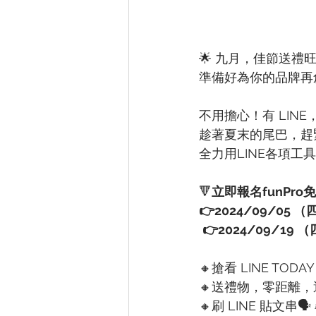
🌟 九月，佳節送禮
準備好為你的品牌再
不用擔心！有 LIN
趁著夏末的尾巴，趕
全力用LINE各項工
🔻
立即報名funPr
👉2024/09/05 （
👉2024/09/19 
🔸搶看 LINE TO
🔸送禮物，零距離，選
🔸刷 LINE 貼文串