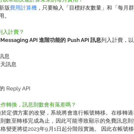
新版
費用計算機
，只要輸入「目標好友數量」和「每月群
用。
列入計費？
 Messaging API 進階功能的 Push API 訊息
列入計費，以
訊息
聊天訊息
的 Reply API
1後作轉換，訊息則數會有落差嗎？
起，由於定價方案的改變，系統將會進行帳號轉移。在移轉
息則數至轉移完成為止，因此可能導致顯示的免費訊息則
格變更將從2023年9月1日起分階段實施。 因此在帳號