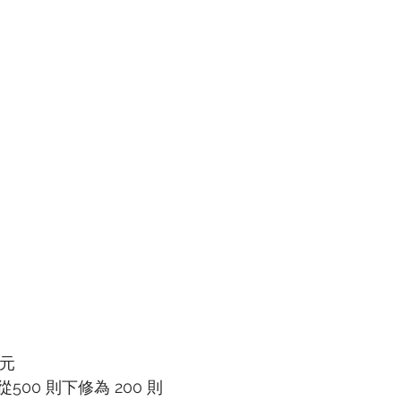
 元
00 則下修為 200 則