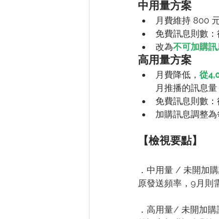
中用量方案
月費維持 800 
免費訊息則數：從4,
改為
不可加購訊
高用量方案
月費降低，
從4,
月推播的訊息量
免費訊息則數：從2
加購訊息調整為
【檢視要點】
．中用量 / 未開加
原發送頻率，9月則需
．高用量/ 未開加購