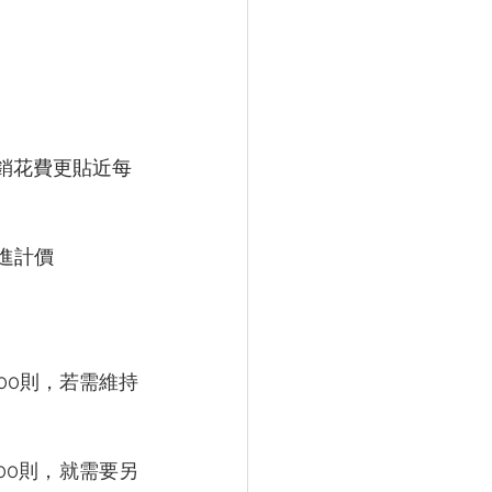
銷花費更貼近每
進計價
00則，若需維持
00則，就需要另