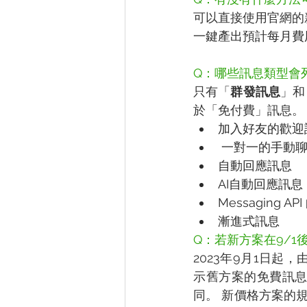
可以直接使用官網的
一鍵產出預計每月費
Q：哪些訊息類型會
只有「
群發訊息
」和
於「免付費」訊息。
加入好友的歡迎
 一對一的手動
自動回應訊息
AI自動回應訊息
Messaging API 
漸進式訊息
Q：若新方案在9/
2023年9月1日
示舊方案的免費訊
同。 新價格方案的規