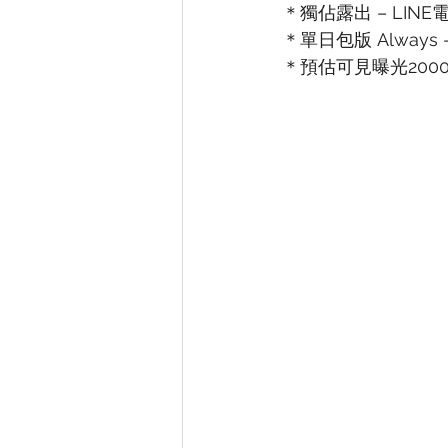
＊獨佔露出 – LIN
＊單日包版 Always 
＊預估可見曝光2000