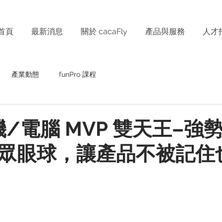
首頁
最新消息
關於 cacaFly
產品與服務
人才
產業動態
funPro 課程
手機/電腦 MVP 雙天王–
眾眼球，讓產品不被記住