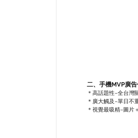
二、手機MVP廣
＊高話題性–全台灣
＊廣大觸及–單日不
＊視覺最吸精–圖片