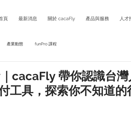
首頁
最新消息
關於 cacaFly
產品與服務
人才
產業動態
funPro 課程
Pay｜cacaFly 帶你認識台
付工具，探索你不知道的