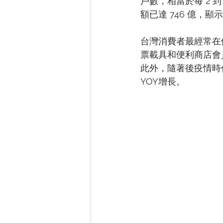
戶數，相當於每 2 到 
額已達 746 億，顯
台灣消費者最經常在便
票載具和便利商店會
此外，隨著後疫情時
YOY增長。