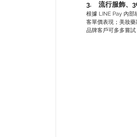
3.	流行服飾
根據 LINE Pa
客單價表現；美妝藥妝
品牌客戶可多多嘗試 L