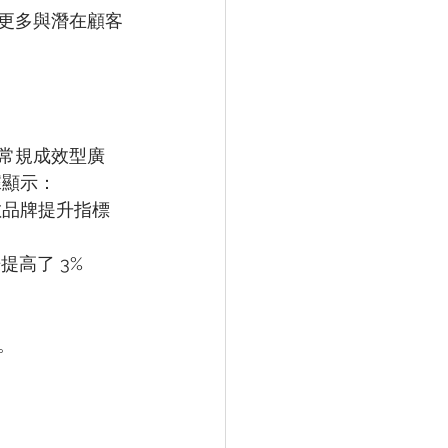
供更多與潛在顧客
賴常規成效型廣
據顯示：
位數品牌提升指標
告提高了 3%
。