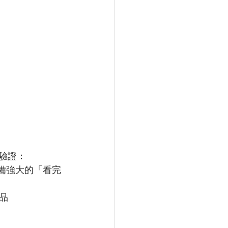
據驗證：
具備強大的「看完
產品