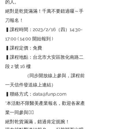
的人。
絕對是乾貨滿滿！千萬不要錯過囉～手
刀報名！
▍課程時間：2023/2/16（四）14:30-
17:00 ( 14:00 開始報到 )
▍課程定價：免費
▍課程地點：台北市大安區敦化南路二
段 2 號 16 樓
                 （同步開放線上參與，課程前
一天信件發送線上連結）
▍聯絡方式：data@funp.com
*本活動不限醫美產業報名，歡迎各家產
業一同參與🙋‍♀️
絕對乾貨滿滿，錯過肯定扼腕！