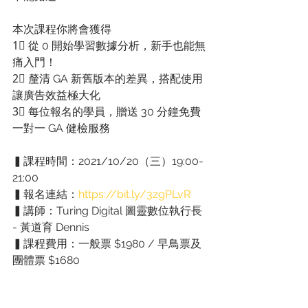
本次課程你將會獲得
1⃣ 從 0 開始學習數據分析，新手也能無
痛入門！
2⃣ 釐清 GA 新舊版本的差異，搭配使用
讓廣告效益極大化
3⃣ 每位報名的學員，贈送 30 分鐘免費
一對一 GA 健檢服務
▍課程時間：2021/10/20（三）19:00-
21:00
▍報名連結：
https://bit.ly/3zgPLvR
▍講師：Turing Digital 圖靈數位執行長 
- 黃道育 Dennis
▍課程費用：一般票 $1980 / 早鳥票及
團體票 $1680