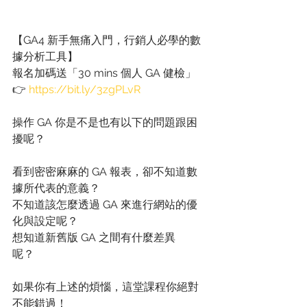
【GA4 新手無痛入門，行銷人必學的數
據分析工具】
報名加碼送「30 mins 個人 GA 健檢」
👉 
https://bit.ly/3zgPLvR
操作 GA 你是不是也有以下的問題跟困
擾呢？
看到密密麻麻的 GA 報表，卻不知道數
據所代表的意義？
不知道該怎麼透過 GA 來進行網站的優
化與設定呢？
想知道新舊版 GA 之間有什麼差異
呢？　
如果你有上述的煩惱，這堂課程你絕對
不能錯過！