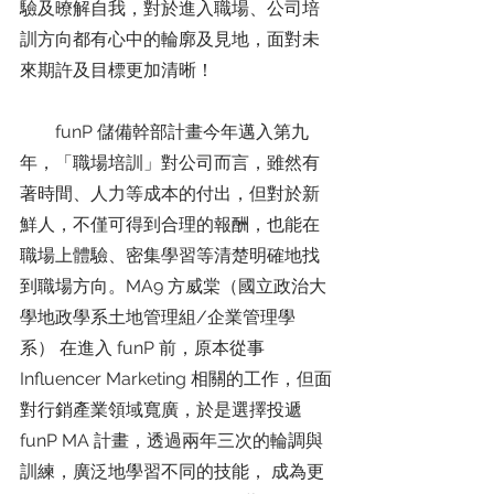
驗及暸解自我，對於進入職場、公司培
訓方向都有心中的輪廓及見地，面對未
來期許及目標更加清晰！
        funP 儲備幹部計畫今年邁入第九
年，「職場培訓」對公司而言，雖然有
著時間、人力等成本的付出，但對於新
鮮人，不僅可得到合理的報酬，也能在
職場上體驗、密集學習等清楚明確地找
到職場方向。MA9 方威棠（國立政治大
學地政學系土地管理組/企業管理學
系） 在進入 funP 前，原本從事 
Influencer Marketing 相關的工作，但面
對行銷產業領域寬廣，於是選擇投遞 
funP MA 計畫，透過兩年三次的輪調與
訓練，廣泛地學習不同的技能， 成為更