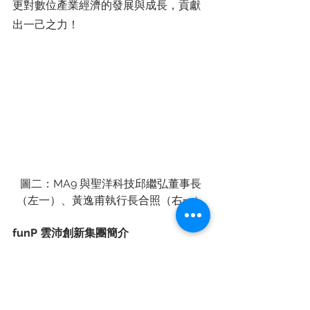
更對數位產業經濟的發展與成長，貢獻
出一己之力！
圖二：MA9 與聖洋科技邱繼弘董事長
（左一）、黃逸甫執行長合照（右一）
funP 雲沛創新集團簡介
        funP 集團致力於「創造溝通的無限
可能」，成立於 2009 年，為數位廣告
圈的領導品牌，也是 Facebook、