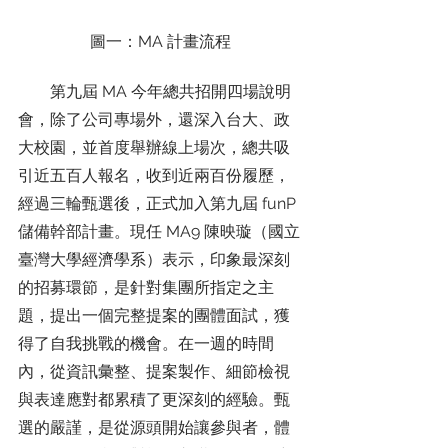
圖一：MA 計畫流程
        第九屆 MA 今年總共招開四場說明
會，除了公司專場外，還深入台大、政
大校園，並首度舉辦線上場次，總共吸
引近五百人報名，收到近兩百份履歷，
經過三輪甄選後，正式加入第九屆 funP 
儲備幹部計畫。現任 MA9 陳映璇（國立
臺灣大學經濟學系）表示，印象最深刻
的招募環節，是針對集團所指定之主
題，提出一個完整提案的團體面試，獲
得了自我挑戰的機會。在一週的時間
內，從資訊彙整、提案製作、細節檢視
與表達應對都累積了更深刻的經驗。甄
選的嚴謹，是從源頭開始讓參與者，體