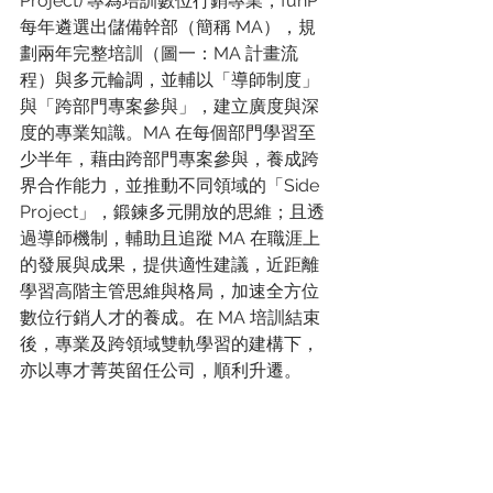
Project) 專為培訓數位行銷專業，funP 
每年遴選出儲備幹部（簡稱 MA），規
劃兩年完整培訓（圖一：MA 計畫流
程）與多元輪調，並輔以「導師制度」
與「跨部門專案參與」，建立廣度與深
度的專業知識。MA 在每個部門學習至
少半年，藉由跨部門專案參與，養成跨
界合作能力，並推動不同領域的「Side 
Project」，鍛鍊多元開放的思維；且透
過導師機制，輔助且追蹤 MA 在職涯上
的發展與成果，提供適性建議，近距離
學習高階主管思維與格局，加速全方位
數位行銷人才的養成。在 MA 培訓結束
後，專業及跨領域雙軌學習的建構下，
亦以專才菁英留任公司，順利升遷。