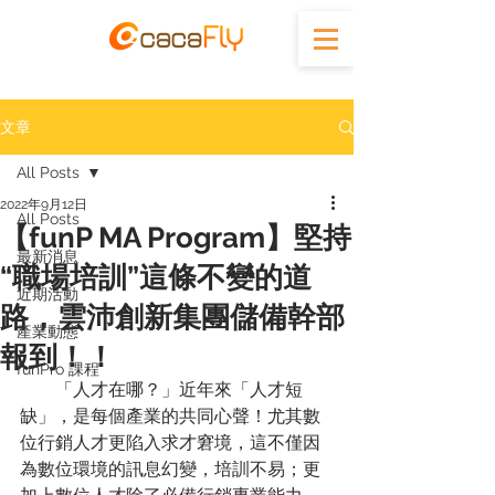
文章
All Posts
2022年9月12日
All Posts
【funP MA Program】堅持
最新消息
“職場培訓”這條不變的道
近期活動
路，雲沛創新集團儲備幹部
產業動態
報到！！
funPro 課程
        「人才在哪？」近年來「人才短
缺」，是每個產業的共同心聲！尤其數
位行銷人才更陷入求才窘境，這不僅因
為數位環境的訊息幻變，培訓不易；更