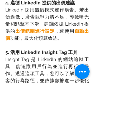
4. 遵循 LinkedIn 提供的出價建議
LinkedIn 採用競價模式運作廣告。若出
價過低，廣告競爭力將不足，導致曝光
量和點擊率下滑。建議依據 LinkedIn 提
供的
出價範圍進行設定
，或使用
自動出
價
功能，最大化預算效益。 
5. 活用 LinkedIn Insight Tag 工具
Insight Tag 是 LinkedIn 的網站追蹤工
具，能追蹤用戶行為並進行再行銷操
作。透過這項工具，您可以了解廣告訪
客的行為路徑，並依據數據進一步優化
投放策略，提升轉化率。 
6. 創造吸引人的廣告內容
在 LinkedIn 上，
專業且吸引人的內容
尤
為重要。文案應直接點出受眾痛點，並
提出具體
解決方案
。搭配高質量的視覺
素材（如專業設計的圖片或影片），將