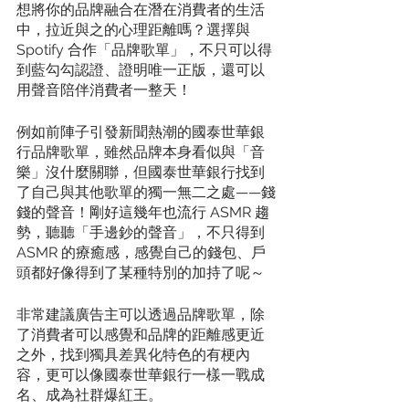
想將你的品牌融合在潛在消費者的生活
中，拉近與之的心理距離嗎？選擇與 
Spotify 合作「品牌歌單」，不只可以得
到藍勾勾認證、證明唯一正版，還可以
用聲音陪伴消費者一整天！
例如前陣子引發新聞熱潮的國泰世華銀
行品牌歌單，雖然品牌本身看似與「音
樂」沒什麼關聯，但國泰世華銀行找到
了自己與其他歌單的獨一無二之處——錢
錢的聲音！剛好這幾年也流行 ASMR 趨
勢，聽聽「手邊鈔的聲音」，不只得到 
ASMR 的療癒感，感覺自己的錢包、戶
頭都好像得到了某種特別的加持了呢～
非常建議廣告主可以透過品牌歌單，除
了消費者可以感覺和品牌的距離感更近
之外，找到獨具差異化特色的有梗內
容，更可以像國泰世華銀行一樣一戰成
名、成為社群爆紅王。