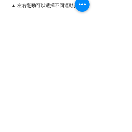
▲ 左右翻動可以選擇不同運動員。
▲ 配對成功後可以就可以推薦歌曲給運
動員，還可以看到運動員的基本資料喔
～
▲ 最後也可以先去聽該運動員的 