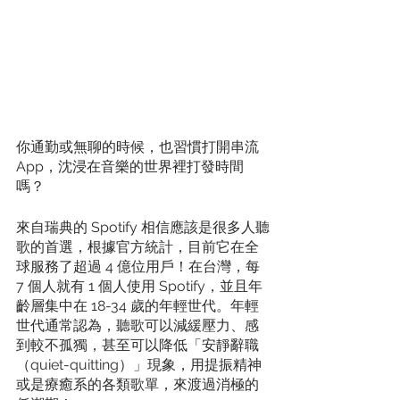
你通勤或無聊的時候，也習慣打開串流 
App，沈浸在音樂的世界裡打發時間
嗎？
來自瑞典的 Spotify 相信應該是很多人聽
歌的首選，根據官方統計，目前它在全
球服務了超過 4 億位用戶！在台灣，每 
7 個人就有 1 個人使用 Spotify，並且年
齡層集中在 18-34 歲的年輕世代。年輕
世代通常認為，聽歌可以減緩壓力、感
到較不孤獨，甚至可以降低「安靜辭職
（quiet-quitting）」現象，用提振精神
或是療癒系的各類歌單，來渡過消極的