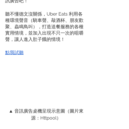
訊廣告吧！
聽不懂德文沒關係，Uber Eats 利用各
種環境聲音（騎車聲、敲酒杯、朋友歡
聚、蟲鳴鳥叫），打造送餐服務的各種
實用情境，並加入出現不只一次的咀嚼
聲，讓人進入肚子餓的情境！
點我試聽
▲ 音訊廣告桌機呈現示意圖（圖片來
源：Httpool）