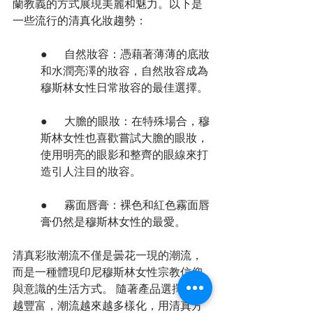
蘭教義的方式展現美麗和魅力。以下是
一些流行的清真化妝趨勢：
●      自然妝容：憑藉著薄薄的底妝
和水潤亮澤的妝容，自然妝容成為
穆斯林女性日常妝容的最佳選擇。
●      大膽的眼妝：在特殊場合，穆
斯林女性也喜歡嘗試大膽的眼妝，
使用明亮的眼影和整齊的眼線來打
造引人注目的妝容。
●      霧面唇膏：裸色和紅色霧面唇
膏仍然是穆斯林女性的最愛。
清真彩妝潮流不僅是曇花一現的潮流，
而是一種體現印尼穆斯林女性宗教信仰
與意識的生活方式。 隨著產品選擇越來
越豐富，潮流越來越多樣化，用清真方