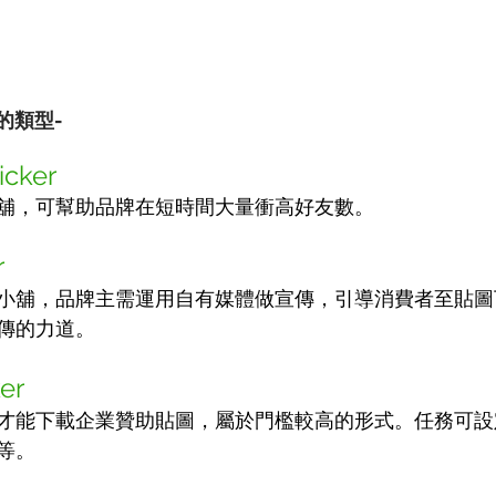
圖的類型-
icker
舖，可幫助品牌在短時間大量衝高好友數。
r
小舖，品牌主需運用自有媒體做宣傳，引導消費者至貼圖
傳的力道。
ker
才能下載企業贊助貼圖，屬於門檻較高的形式。任務可設
等。