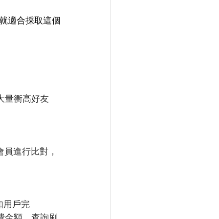
就適合採取這個
大量衝高好友
的會員進行比對，
如用戶完
費金額、查詢刷