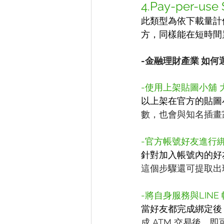
4.Pay-per-use 
此類型為依下載量計
方，同樣能在短時間
-金融理財產業 如何運
-使用上架貼圖小舖
以上架在官方的貼圖
數，也會與知名插畫
-官方帳號好友進行
針對加入帳號內的好
這個步驟還可提取出
-將自身服務與LINE
當好友都完成綁定後
成 ATM 交易後