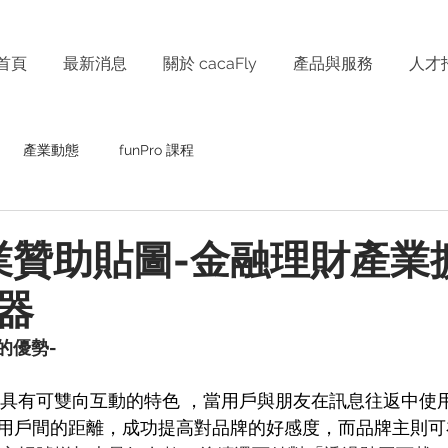
首頁
最新消息
關於 cacaFly
產品與服務
人才
產業動態
funPro 課程
 企業贊助貼圖-金融理財產業
器
圖的優勢-
圖，具有可雙向互動的特色 ，當用戶與朋友在訊息往返中使
用戶間的距離，成功提高對品牌的好感度，而品牌主則可