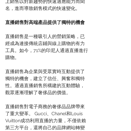
上銷售以對新趨勢的快速適應能力而聞
名，進而導致銷售模式的快速變化。
直播銷售對高端產品提供了獨特的機會
直播銷售是一種吸引人的營銷策略，已
經成為連接傳統店鋪與線上購物的有力
工具。如今，71%的印尼人通過直播進行
購物。
直播銷售為企業與受眾實時互動提供了
獨特的機會，建立了信任、興奮和獨特
性。通過直播銷售所構建的互動體驗，
觀眾逐漸理解了奢侈品的價值。
直播銷售對電子商務的奢侈品品牌帶來
了重大變革。 Gucci、Chanel和Louis 
Vuitton成功利用直播的力量，不僅依賴
第三方平台，還將自己的品牌網站轉變