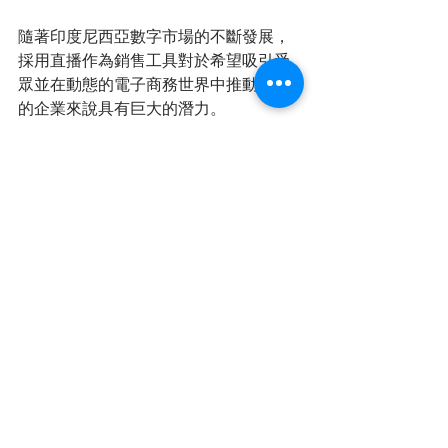
隨著印度尼西亞數字市場的不斷發展，
採用直播作為銷售工具對於希望吸引受
眾並在動態的電子商務世界中推動增長
的企業來說具有巨大的潛力。
然而，要理解印度尼西亞市場的增長，
尤其是直播銷售策略，需要對各行業有
詳細的了解。 cacaFly提供全方位支
持，幫助您從頭到尾深入了解印度尼西
亞市場。請訪問我們的網站
https://www.cacafly.com/
最新消息
產業動態
查看全部
最新文章