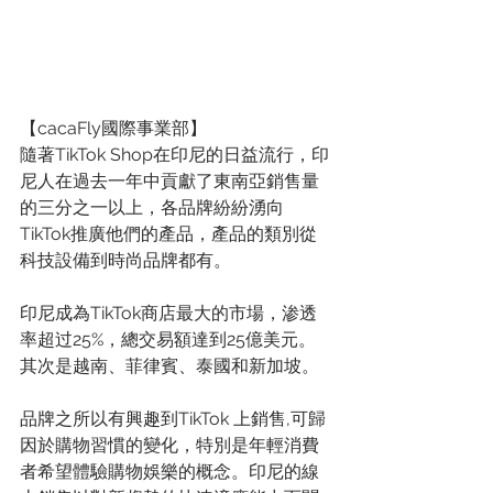
【cacaFly國際事業部】
隨著TikTok Shop在印尼的日益流行，印
尼人在過去一年中貢獻了東南亞銷售量
的三分之一以上，各品牌紛紛湧向
TikTok推廣他們的產品，產品的類別從
科技設備到時尚品牌都有。
印尼成為TikTok商店最大的市場，渗透
率超过25%，總交易額達到25億美元。
其次是越南、菲律賓、泰國和新加坡。
品牌之所以有興趣到TikTok 上銷售,可歸
因於購物習慣的變化，特別是年輕消費
者希望體驗購物娛樂的概念。印尼的線