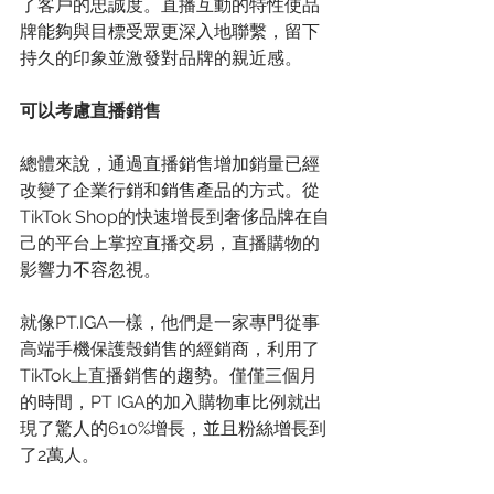
了客戶的忠誠度。直播互動的特性使品
牌能夠與目標受眾更深入地聯繫，留下
持久的印象並激發對品牌的親近感。
可以考慮直播銷售
總體來說，通過直播銷售增加銷量已經
改變了企業行銷和銷售產品的方式。從
TikTok Shop的快速增長到奢侈品牌在自
己的平台上掌控直播交易，直播購物的
影響力不容忽視。
就像PT.IGA一樣，他們是一家專門從事
高端手機保護殼銷售的經銷商，利用了
TikTok上直播銷售的趨勢。僅僅三個月
的時間，PT IGA的加入購物車比例就出
現了驚人的610%增長，並且粉絲增長到
了2萬人。