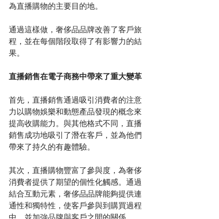
為直播購物的主要目的地。
通過這樣做，奢侈品品牌改善了客戶旅
程，並在每個階段取得了有影響力的結
果。
直播銷售在電子商務中帶來了重大變革
首先，直播銷售通過吸引消費者的注意
力以購物娛樂和動態產品發現的概念來
提高收購能力。與其他格式不同，直播
銷售成功地吸引了潛在客戶，並為他們
帶來了持久的有趣體驗。
其次，直播購物豐富了參與度，為奢侈
消費者提供了期望的個性化觸感。通過
結合互動元素，奢侈品品牌能夠提供連
通性和獨特性，使客戶參與到購買過程
中，並加強品牌與客戶之間的關係。