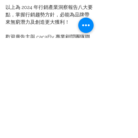
以上為 2024 年行銷產業洞察報告八大要
點，掌握行銷趨勢方針，必能為品牌帶
來無窮潛力及創造更大獲利！ 
歡迎廣告主與 cacaFly 專業顧問團隊聯
繫，一起為品牌 
「創造無限可能、締造勝利佳績！」 
立即聯繫：
salesupport@cacafly.com
參考： 
KANTAR-Marketing Trends 2024
KANTAR-Brand Footprint
A global ranking of the most chosen 
consumer brands
EARTHWEB-HOW MANY GOOGLE 
SEARCHES PER MINUTE IN 2024?
數位時代- RMN是什麼？momo、全家
都在做！「零售媒體聯播網」能拯救低